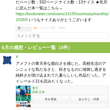
だページ数：332ページ ナイス数：13ナイス ★先月
に読んだ本一覧はこちら→
https://bookmeter.com/users/14195/summary/monthly/
2026/5
いつもナイスありがとうございます
コメント(
0
)
06/03
ナイス
★1
6月の感想・レビュー一覧（3件）
Y
アメフトの青天井な面白さを感じた。高校生活のア
ンニュイな気だるさと、好きなものに傾倒し過ぎる
純粋さが溶け込まれてた夏らしいし作品だった。ア
イシールド21を読みたくなった。
青天
若林 正恭
本を登録
あらすじ・内容