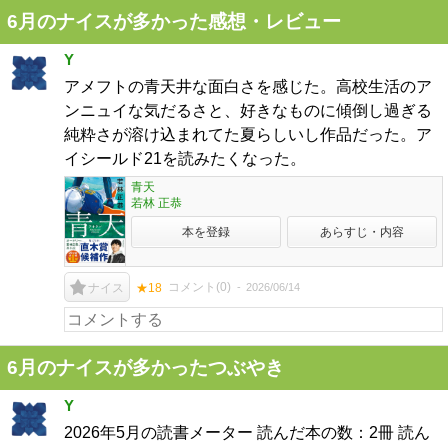
6月のナイスが多かった感想・レビュー
Y
アメフトの青天井な面白さを感じた。高校生活のア
ンニュイな気だるさと、好きなものに傾倒し過ぎる
純粋さが溶け込まれてた夏らしいし作品だった。ア
イシールド21を読みたくなった。
青天
若林 正恭
本を登録
あらすじ・内容
コメント(
0
)
2026/06/14
ナイス
★18
6月のナイスが多かったつぶやき
Y
2026年5月の読書メーター 読んだ本の数：2冊 読ん