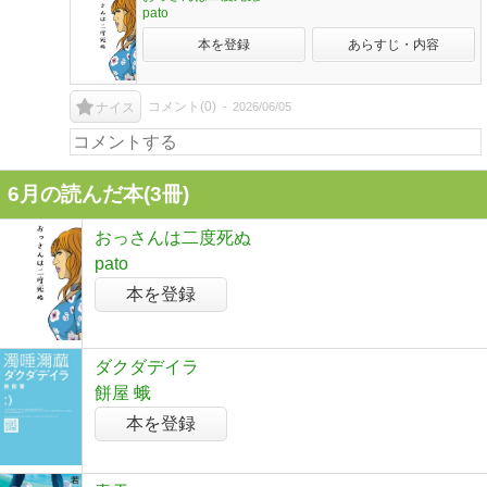
pato
本を登録
あらすじ・内容
コメント(
0
)
2026/06/05
ナイス
6月の読んだ本(3冊)
おっさんは二度死ぬ
pato
本を登録
ダクダデイラ
餅屋 蛾
本を登録