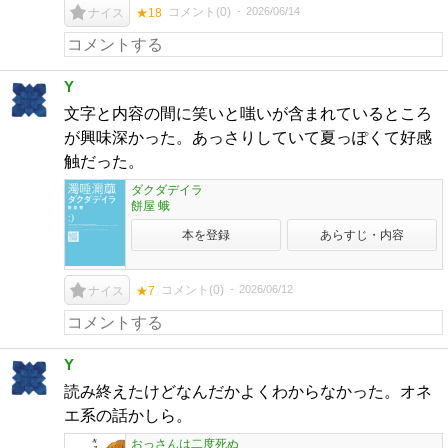
コメント(
0
)
2026/06/14
ナイス
★18
Y
文字と内容の間に笑いと嗤いが含まれているところ
が興味深かった。あっさりしていて夏っぽくて好感
触だった。
ダクダデイラ
餅屋 蛾
本を登録
あらすじ・内容
コメント(
0
)
2026/06/12
ナイス
★7
Y
読み終えたけどなんだかよくわからなかった。オネ
エ系の話かしら。
おっさんは二度死ぬ