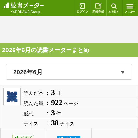
ログイン
新規登録
本を探
2026年6月の読書メーターまとめ
3
読んだ本
冊
922
読んだ量
ページ
3
感想
件
38
ナイス
ナイス