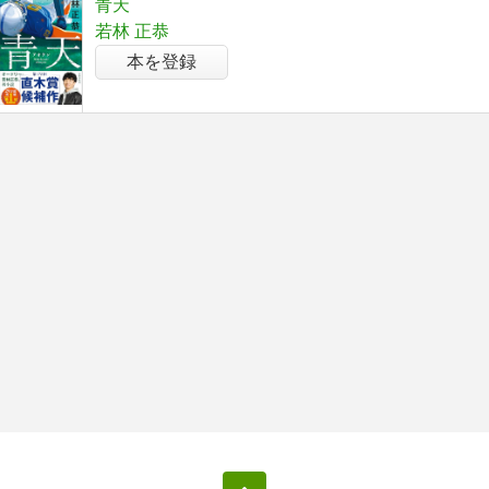
青天
若林 正恭
本を登録