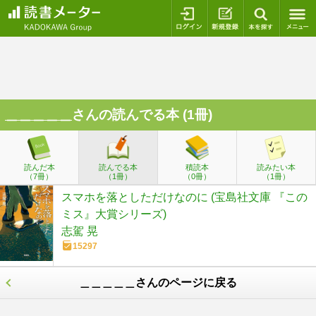
ログイン
新規登録
本を探
＿＿＿＿＿
さんの読んでる本 (1冊)
読んだ本
読んでる本
積読本
読みたい本
（7冊）
（1冊）
（0冊）
（1冊）
スマホを落としただけなのに (宝島社文庫 『この
ミス』大賞シリーズ)
志駕 晃
15297
＿＿＿＿＿さんのページに戻る