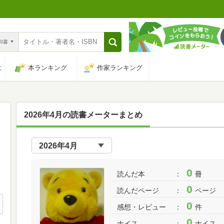
n和書
は
本ランキング
作家ランキング
2026年4月の読書メーターまとめ
0
読んだ本
冊
0
読んだページ
ページ
0
感想・レビュー
件
0
ナイス
ナイス