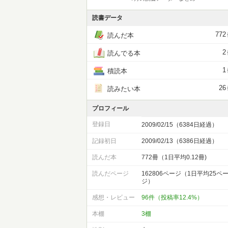
読書データ
772
読んだ本
2
読んでる本
1
積読本
26
読みたい本
プロフィール
登録日
2009/02/15（6384日経過）
記録初日
2009/02/13（6386日経過）
読んだ本
772冊（1日平均0.12冊)
読んだページ
162806ページ（1日平均25ペ
ジ）
感想・レビュー
96件（投稿率12.4%）
本棚
3棚