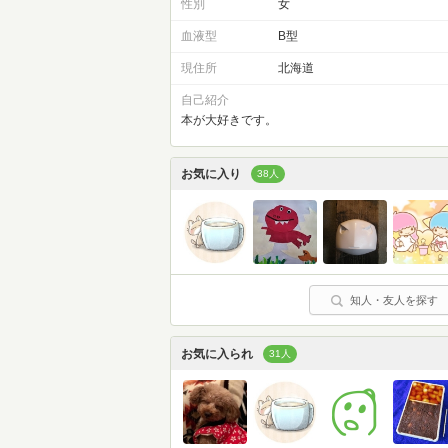
性別
女
血液型
B型
現住所
北海道
自己紹介
本が大好きです。
お気に入り
38人
知人・友人を探す
お気に入られ
31人