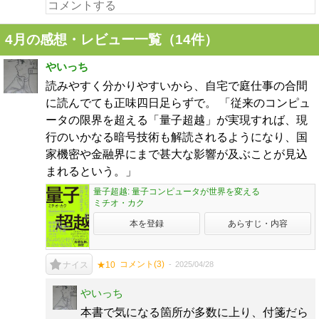
4月の感想・レビュー一覧（14件）
やいっち
読みやすく分かりやすいから、自宅で庭仕事の合間
に読んでても正味四日足らずで。 「従来のコンピュ
ータの限界を超える「量子超越」が実現すれば、現
行のいかなる暗号技術も解読されるようになり、国
家機密や金融界にまで甚大な影響が及ぶことが見込
まれるという。」
量子超越: 量子コンピュータが世界を変える
ミチオ・カク
本を登録
あらすじ・内容
コメント(
3
)
2025/04/28
ナイス
★10
やいっち
本書で気になる箇所が多数に上り、付箋だら