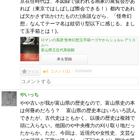
京在住時代は、本図録で扱われる画家の展覧会があ
れば（東京ではしばしば際会できる！）都内であれ
ば欠かさず出かけたものだ(余談ながら、「怪奇幻
想」なんてテーマ名は紋切り型以下に感じる。まし
て玉手箱とは！)。
ロマンの系譜 怪奇幻想玉手箱ーゴヤからシュルレアリス
ムへ
富山県立近代美術館
本を登録
コメント(
1
)
2025/04/08
ナイス
★6
やいっち
やや古いが我が富山県の歴史なので。富山県史の本
は何冊めだろう？ 富山県の歴史本はいろいろ読ん
できたが、古代史はともかく、以後の歴史は複雑で
頭に入らない。他国のや中央権力の刈り取り地だっ
たからか。ただ、今回は、近現代や女性史、文芸な