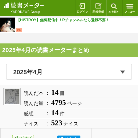
ログイン
新規登録
本を探
【HISTROY】無料配信中！Rチャンネルなら登録不要！
PR
2025年4月の読書メーターまとめ
14
読んだ本
冊
4795
読んだ量
ページ
14
感想
件
523
ナイス
ナイス