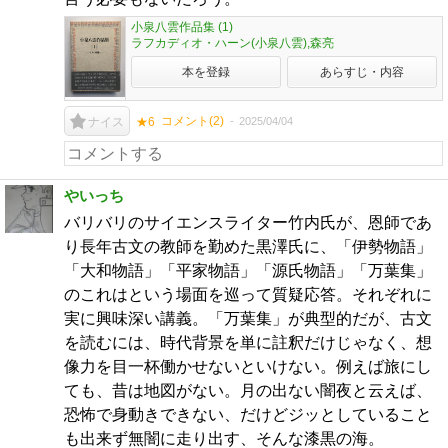
小泉八雲作品集 (1)
ラフカディオ・ハーン(小泉八雲),森亮
本を登録
あらすじ・内容
コメント(
2
)
2025/04/04
ナイス
★6
やいっち
バリバリのサイエンスライター竹内氏が、恩師であ
り長年古文の教師を勤めた黒澤氏に、「伊勢物語」
「大和物語」「平家物語」「源氏物語」「万葉集」
のこれはという場面を巡って質疑応答。それぞれに
実に興味深い講義。「万葉集」が典型的だが、古文
を読むには、時代背景を単に註釈だけじゃなく、想
像力を目一杯働かせないといけない。例えば旅にし
ても、昔は地図がない。月の出ない闇夜と云えば、
恐怖で身動きできない、だけどジッとしていること
も出来ず無闇に走り出す、そんな漆黒の海。