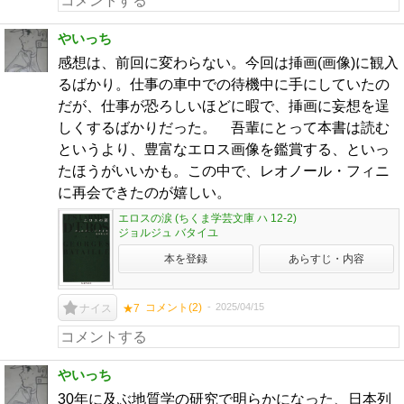
やいっち
感想は、前回に変わらない。今回は挿画(画像)に観入
るばかり。仕事の車中での待機中に手にしていたの
だが、仕事が恐ろしいほどに暇で、挿画に妄想を逞
しくするばかりだった。 吾輩にとって本書は読む
というより、豊富なエロス画像を鑑賞する、といっ
たほうがいいかも。この中で、レオノール・フィニ
に再会できたのが嬉しい。
エロスの涙 (ちくま学芸文庫 ハ 12-2)
ジョルジュ バタイユ
本を登録
あらすじ・内容
コメント(
2
)
2025/04/15
ナイス
★7
やいっち
30年に及ぶ地質学の研究で明らかになった、日本列