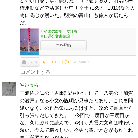
どの項目を丁寧に読んだ。（下記するが）明治の民
権運動などで活躍した中川幸子 (1857－1910)なる人
物に関心が湧いた。明治の富山にも偉人が居たん
だ。
とやまの歴史 改訂版
富山県公文書館編
本を登録
コメント(
1
)
2025/04/06
ナイス
★6
やいっち
三浦佑之氏の「古事記の神々」にて、八雲の「加賀
の潜戸」なる小文の説明が見事だとあり、これま間
違いなくこの作品集にあるはずと、改めて書庫から
引っ張りだしてきた。 今回で二度目か三度目か
な。久しぶりに読んで、やはり八雲の文章は味わい
深い。今以て瑞々しい。今更吾輩ごときがあれこれ
言う必要もないだろう。