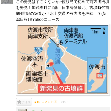
この発見はすごくないか>佐渡島で初めて前方後円墳
を発見！加茂湖畔に2基 日本海側最北、古墳時代前
期4世紀の築造か「水上交通の有力者を埋葬」？(新
潟日報) #Yahooニュース
コメント(
2
)
04/27
ナイス
★10