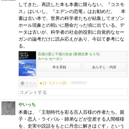
してきた。再読した本も本書に限らない。『コスモ
ス』はいいし、『エデンの恐竜』はお勧めだ。 本
書は古い本で、世界の科学者たちが結集してオゾン
ホール現象との戦いに懸命だった頃に出ている。デ
ータは古いが、科学者の社会的役割に自覚的なセー
ガンの論考だけに読み応えがあり、今以て参考にな
る。
百億の星と千億の生命 (新潮文庫 セ 1-5)
カール セーガン
本を登録
あらすじ・内容
コメント(
2
)
2025/04/12
ナイス
★12
やいっち
本書は、「王朝時代を彩る百人百様の作者たち。親
子・恋人・ライバル・師弟などが交差する人間模様
を、史実や説話をもとに丹念に解きほぐす」という