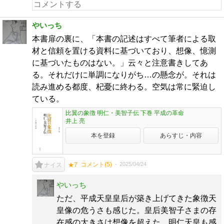
やいっち
本書扉の裏に、「本書の記述はすべて筆者による取
材と信頼を置ける資料に基づいており、想像、憶測
に基づいたものはない。」云々と注意書きしてあ
る。それだけに単調になりがち…の懸念が。それは
読み進める都度、杞憂に終わる。空気は常に緊迫し
ている。
比翼の象徴 明仁・美智子伝 下巻 平成の革命
井上 亮
本を登録
あらすじ・内容
コメント(
5
)
2025/04/24
ナイス
★7
やいっち
ただ、平成天皇皇后が築き上げてきた象徴天
皇像の危うさも感じた。皇后美智子さまの存
在感の大きさは想像を超えた。明仁天皇も感