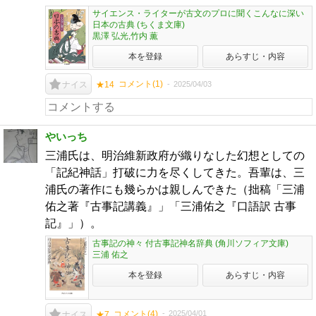
サイエンス・ライターが古文のプロに聞くこんなに深い
日本の古典 (ちくま文庫)
黒澤 弘光,竹内 薫
本を登録
あらすじ・内容
コメント(
1
)
2025/04/03
ナイス
★14
やいっち
三浦氏は、明治維新政府が織りなした幻想としての
「記紀神話」打破に力を尽くしてきた。吾輩は、三
浦氏の著作にも幾らかは親しんできた（拙稿「三浦
佑之著『古事記講義』」「三浦佑之『口語訳 古事
記』」）。
古事記の神々 付古事記神名辞典 (角川ソフィア文庫)
三浦 佑之
本を登録
あらすじ・内容
コメント(
4
)
2025/04/01
ナイス
★7