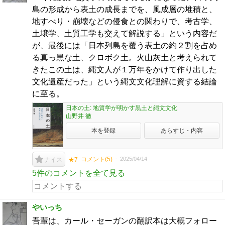
島の形成から表土の成長までを、風成層の堆積と、
地すべり・崩壊などの侵食との関わりで、考古学、
土壌学、土質工学も交えて解説する」という内容だ
が、最後には「日本列島を覆う表土の約２割を占め
る真っ黒な土、クロボク土。火山灰土と考えられて
きたこの土は、縄文人が１万年をかけて作り出した
文化遺産だった」という縄文文化理解に資する結論
に至る。
日本の土: 地質学が明かす黒土と縄文文化
山野井 徹
本を登録
あらすじ・内容
コメント(
5
)
2025/04/14
ナイス
★7
5件のコメントを全て見る
やいっち
吾輩は、カール・セーガンの翻訳本は大概フォロー