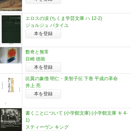
エロスの涙 (ちくま学芸文庫 ハ 12-2)
ジョルジュ バタイユ
本を登録
数奇と無常
目崎 徳衛
本を登録
比翼の象徴 明仁・美智子伝 下巻 平成の革命
井上 亮
本を登録
書くことについて (小学館文庫) (小学館文庫 キ 4-
1)
スティーヴン キング