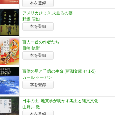
本を登録
アメリカひじき,火垂るの墓
野坂 昭如
本を登録
百人一首の作者たち
目崎 徳衛
本を登録
百億の星と千億の生命 (新潮文庫 セ 1-5)
カール セーガン
本を登録
日本の土: 地質学が明かす黒土と縄文文化
山野井 徹
本を登録