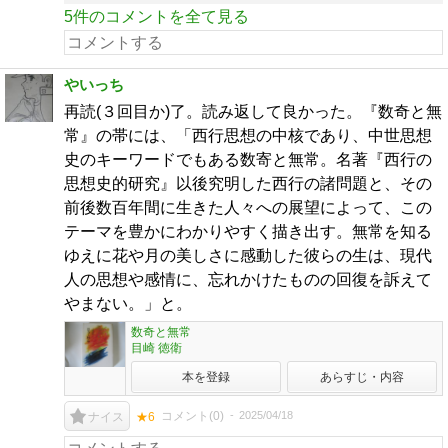
5件のコメントを全て見る
やいっち
再読(３回目か)了。読み返して良かった。『数奇と無
常』の帯には、「西行思想の中核であり、中世思想
史のキーワードでもある数寄と無常。名著『西行の
思想史的研究』以後究明した西行の諸問題と、その
前後数百年間に生きた人々への展望によって、この
テーマを豊かにわかりやすく描き出す。無常を知る
ゆえに花や月の美しさに感動した彼らの生は、現代
人の思想や感情に、忘れかけたものの回復を訴えて
やまない。」と。
数奇と無常
目崎 徳衛
本を登録
あらすじ・内容
コメント(
0
)
2025/04/18
ナイス
★6