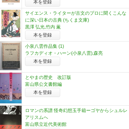
本を登録
サイエンス・ライターが古文のプロに聞くこんな
に深い日本の古典 (ちくま文庫)
黒澤 弘光,竹内 薫
本を登録
小泉八雲作品集 (1)
ラフカディオ・ハーン(小泉八雲),森亮
本を登録
とやまの歴史 改訂版
富山県公文書館編
本を登録
ロマンの系譜 怪奇幻想玉手箱ーゴヤからシュルレ
アリスムへ
富山県立近代美術館