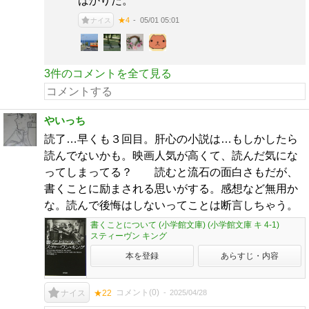
ばかりだ。
05/01 05:01
★4
ナイス
3件のコメントを全て見る
やいっち
読了…早くも３回目。肝心の小説は…もしかしたら
読んでないかも。映画人気が高くて、読んだ気にな
ってしまってる？ 読むと流石の面白さもだが、
書くことに励まされる思いがする。感想など無用か
な。読んで後悔はしないってことは断言しちゃう。
書くことについて (小学館文庫) (小学館文庫 キ 4-1)
スティーヴン キング
本を登録
あらすじ・内容
コメント(
0
)
2025/04/28
ナイス
★22