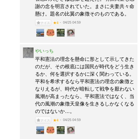
謝の念を明言されていた。まさに夫妻共々命
懸け。題名の比翼の象徴そのものである。
04/25 04:59
★4
ナイス
やいっち
平和憲法の理念を懸命に形として示してきた
のだが、その根底には国民が時代をどう生き
るか、何を選択するかに深く関わっている。
平和を希求するなら平和憲法の理念の象徴と
なりえるが、時代が暗転して戦争を厭わない
風潮が高まったなら、平和憲法ではなく、当
代の風潮の象徴天皇像を生きるしかなくなる
のではないか…。
04/25 04:59
★4
ナイス