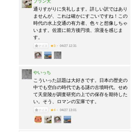
フラン犬
通りすがりに失礼します。詳しい訳ではあり
ませんが、これは確かにすごいですね！この
時代の水上交通の有力者、色々と想像しちゃ
います。佐渡に前方後円墳、浪漫を感じま
す。
04/27 12:31
★3
ナイス
やいっち
こういった話題は大好きです。日本の歴史の
中でも空白の時代である謎の古墳時代。せめ
て天皇陵が調査研究の上での保存を期待した
い。そう、ロマンの宝庫です。
04/27 13:01
★4
ナイス