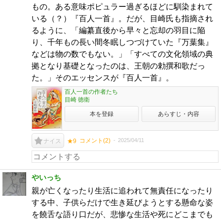
もの。ある意味ポピュラー過ぎるほどに馴染まれて
いる（？）『百人一首』。だが、目崎氏も指摘され
るように、「編纂直後から早々と忘却の羽目に陥
り、千年もの長い間冬眠しつづけていた『万葉集』
などは物の数でもない。」「すべての文化領域の典
拠となり基礎となったのは、王朝の勅撰和歌だっ
た。」そのエッセンスが『百人一首』。
百人一首の作者たち
目崎 徳衛
本を登録
あらすじ・内容
コメント(
2
)
2025/04/11
ナイス
★9
やいっち
親が亡くなったり生活に追われて無責任になったり
する中、子供らだけで生き延びようとする懸命な姿
を饒舌な語り口だが、悲惨な生活や死にどこまでも