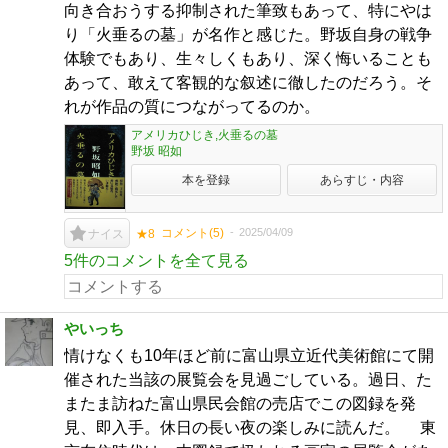
向き合おうする抑制された筆致もあって、特にやは
り「火垂るの墓」が名作と感じた。野坂自身の戦争
体験でもあり、生々しくもあり、深く悔いることも
あって、敢えて客観的な叙述に徹したのだろう。そ
れが作品の質につながってるのか。
アメリカひじき,火垂るの墓
野坂 昭如
本を登録
あらすじ・内容
コメント(
5
)
2025/04/09
ナイス
★8
5件のコメントを全て見る
やいっち
情けなくも10年ほど前に富山県立近代美術館にて開
催された当該の展覧会を見過ごしている。過日、た
またま訪ねた富山県民会館の売店でこの図録を発
見、即入手。休日の長い夜の楽しみに読んだ。 東