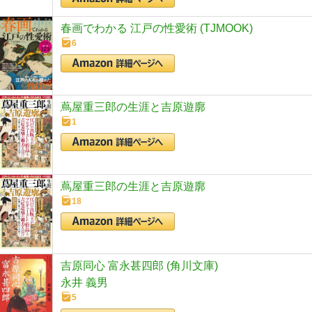
春画でわかる 江戸の性愛術 (TJMOOK)
6
蔦屋重三郎の生涯と吉原遊廓
1
蔦屋重三郎の生涯と吉原遊廓
18
吉原同心 富永甚四郎 (角川文庫)
永井 義男
5