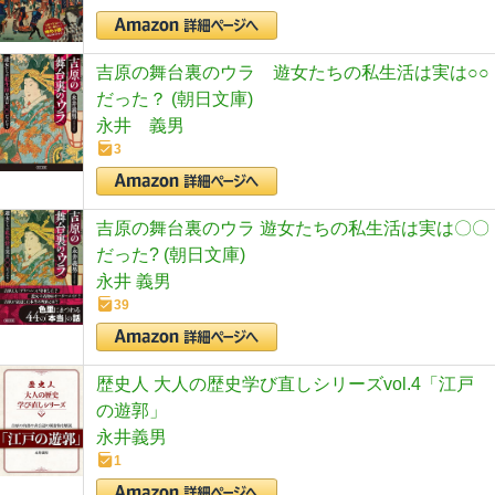
吉原の舞台裏のウラ 遊女たちの私生活は実は○○
だった？ (朝日文庫)
永井 義男
3
吉原の舞台裏のウラ 遊女たちの私生活は実は〇〇
だった? (朝日文庫)
永井 義男
39
歴史人 大人の歴史学び直しシリーズvol.4「江戸
の遊郭」
永井義男
1