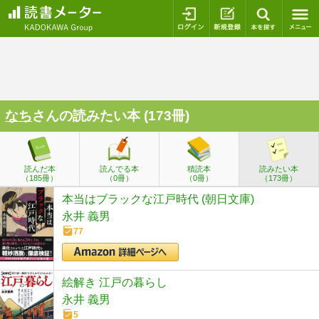
ログイン
新規登録
本を探
なち
さんの読みたい本 (173冊)
読んだ本
読んでる本
積読本
読みたい本
（185冊）
（0冊）
（0冊）
（173冊）
本当はブラックな江戸時代 (朝日文庫)
永井 義男
77
絵解き 江戸の暮らし
永井 義男
5