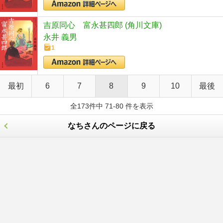
吉原同心 富永甚四郎 (角川文庫)
永井 義男
1
最初
6
7
8
9
10
最後
全173件中 71-80 件を表示
なちさんのページに戻る