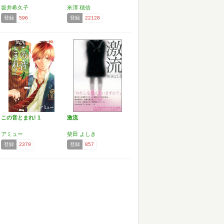
坂井希久子
米澤 穂信
登録
596
登録
22128
この音とまれ! 1
激流
アミュー
柴田 よしき
登録
2379
登録
857