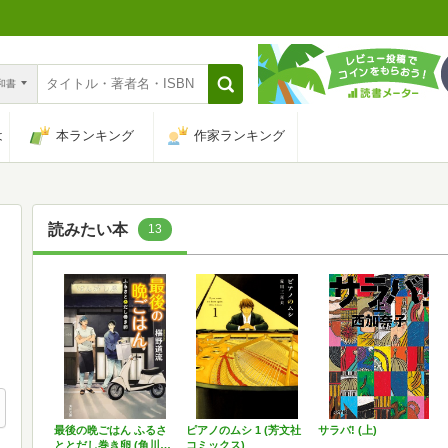
n和書
は
本ランキング
作家ランキング
読みたい本
13
最後の晩ごはん ふるさ
ピアノのムシ 1 (芳文社
サラバ! (上)
ととだし巻き卵 (角川…
コミックス)