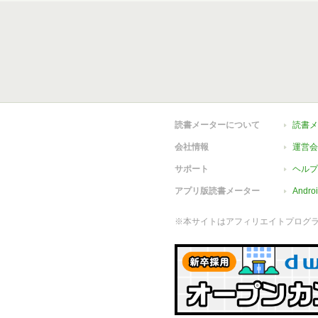
読書メーターについて
読書メ
会社情報
運営会
サポート
ヘルプ
アプリ版読書メーター
Andr
※本サイトはアフィリエイトプログ