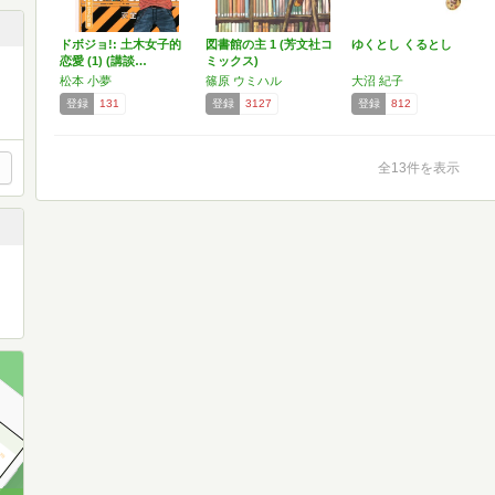
ドボジョ!: 土木女子的
図書館の主 1 (芳文社コ
ゆくとし くるとし
恋愛 (1) (講談…
ミックス)
松本 小夢
篠原 ウミハル
大沼 紀子
登録
131
登録
3127
登録
812
全13件を表示