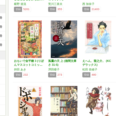
椹野 道流
荒川三喜夫
西 加奈子
登録
5201
登録
355
登録
21403
冊
冊
冊
冊
おもいで金平糖 3 (りぼ
孤鷹の天 上 (徳間文庫
えへん、龍之介。 (KC
んマスコットコミッ…
さ 31-5)
デラックス)
持田 あき
澤田瞳子
松田 奈緒子
登録
232
登録
273
登録
480