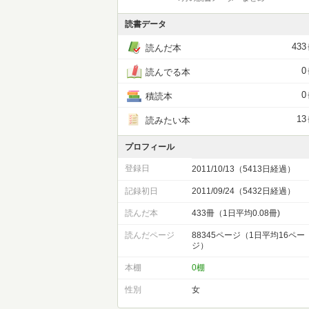
読書データ
433
読んだ本
0
読んでる本
0
積読本
13
読みたい本
プロフィール
登録日
2011/10/13（5413日経過）
記録初日
2011/09/24（5432日経過）
読んだ本
433冊（1日平均0.08冊)
読んだページ
88345ページ（1日平均16ペー
ジ）
本棚
0棚
性別
女