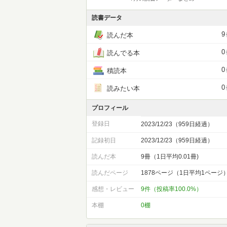
読書データ
9
読んだ本
0
読んでる本
0
積読本
0
読みたい本
プロフィール
登録日
2023/12/23（959日経過）
記録初日
2023/12/23（959日経過）
読んだ本
9冊（1日平均0.01冊)
読んだページ
1878ページ（1日平均1ページ
感想・レビュー
9件（投稿率100.0%）
本棚
0棚