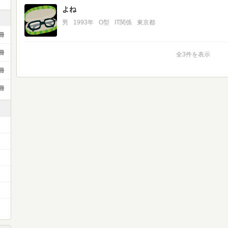
よね
男
1993年
O型
IT関係
東京都
冊
冊
全3件を表示
冊
冊
）