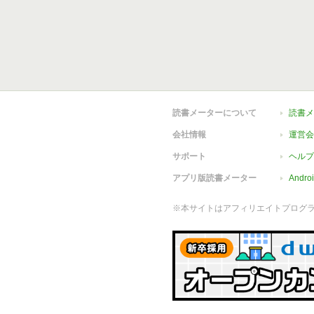
読書メーターについて
読書メ
会社情報
運営会
サポート
ヘルプ
アプリ版読書メーター
Andr
※本サイトはアフィリエイトプログ