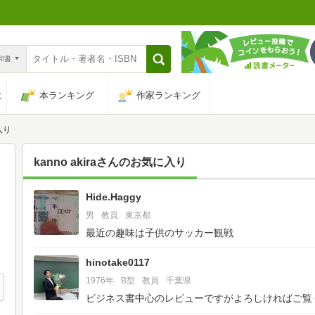
n和書
は
本ランキング
作家ランキング
入り
kanno akira
さんのお気に入り
Hide.Haggy
3
男
教員
東京都
最近の趣味は子供のサッカー観戦
hinotake0117
1976年
B型
教員
千葉県
ビジネス書中心のレビューですがよろしければご覧