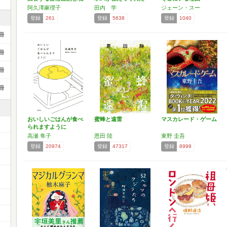
代の…
「…
阿久澤麻理子
田内 学
ジェーン・スー
登録
261
登録
5638
登録
1040
冊
冊
冊
冊
おいしいごはんが食べ
蜜蜂と遠雷
マスカレード・ゲーム
られますように
高瀬 隼子
恩田 陸
東野 圭吾
登録
20974
登録
47317
登録
8998