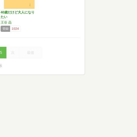
40歳だけど大人になり
たい
王谷 晶
登録
1024
5
次
最後
示