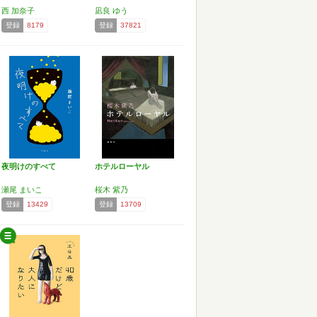
西 加奈子
凪良 ゆう
登録
8179
登録
37821
夜明けのすべて
ホテルローヤル
瀬尾 まいこ
桜木 紫乃
登録
13429
登録
13709