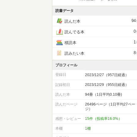
読書データ
94
読んだ本
0
読んでる本
1
積読本
8
読みたい本
プロフィール
登録日
2023/12/27（957日経過）
記録初日
2023/12/29（955日経過）
読んだ本
94冊（1日平均0.10冊)
読んだページ
26496ページ（1日平均27ペー
ジ）
感想・レビュー
15件（投稿率16.0%）
本棚
1棚