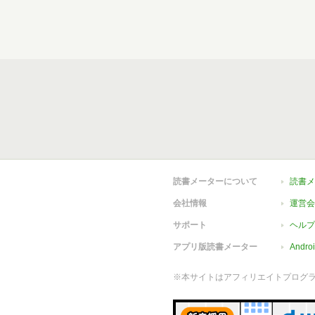
読書メーターについて
読書メ
会社情報
運営会
サポート
ヘルプ
アプリ版読書メーター
Andr
※本サイトはアフィリエイトプログ