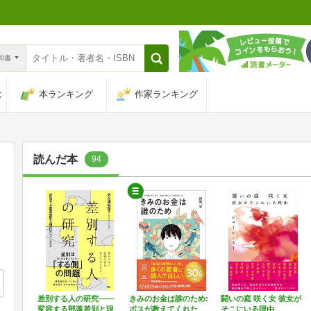
n和書
は
本ランキング
作家ランキング
読んだ本
94
差別する人の研究――
きみのお金は誰のため:
闘いの庭 咲く女 彼女が
変容する部落差別と現
ボスが教えてくれた
そこにいる理由