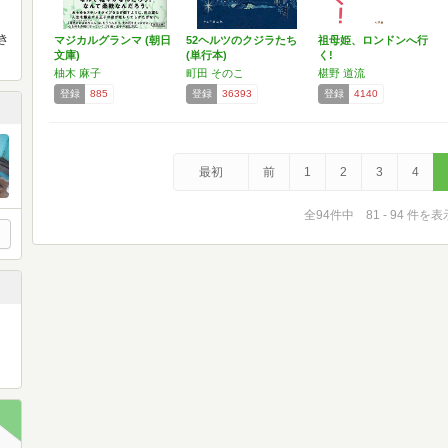
き
マジカルグランマ (朝日
52ヘルツのクジラたち
祖母姫、ロンドンへ行
文庫)
(単行本)
く!
柚木 麻子
町田 そのこ
椹野 道流
登録
885
登録
36393
登録
4140
最初
前
1
2
3
4
全94件中 81 - 94 件を表