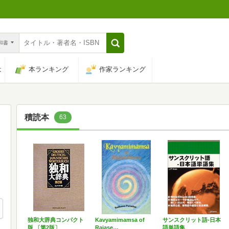
n和書
は
本ランキング
作家ランキング
積読本
63
独和大辞典コンパクト
Kavyamimamsa of
サンスクリット語‐日本
版 〔第2版〕
Rajase…
語単語集