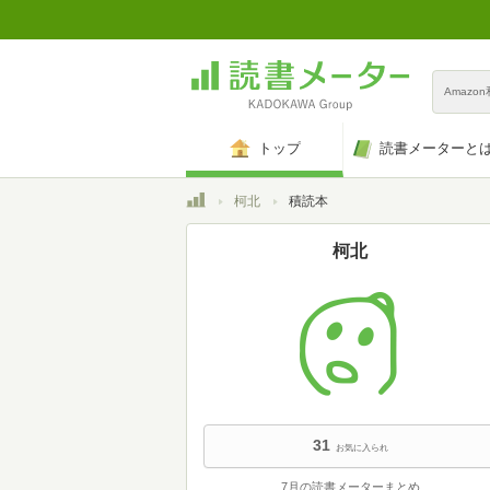
Amazo
トップ
読書メーターと
トップ
柯北
積読本
柯北
31
お気に入られ
7月の読書メーターまとめ