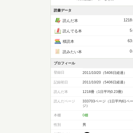
読書データ
1218
読んだ本
5
読んでる本
63
積読本
0
読みたい本
プロフィール
登録日
2011/10/20（5406日経過）
記録初日
2011/10/20（5406日経過）
読んだ本
1218冊（1日平均0.23冊)
読んだページ
333703ページ（1日平均61ペ
ジ）
本棚
0棚
性別
男