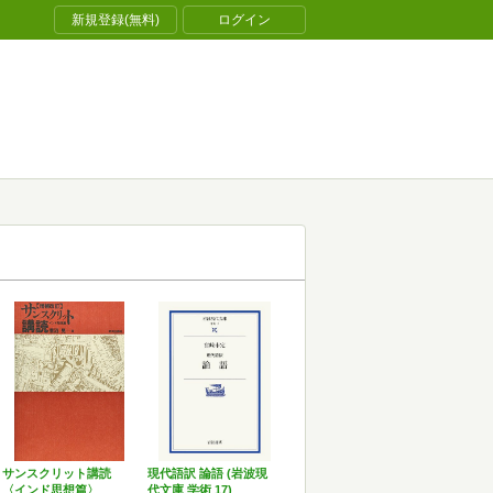
新規登録(無料)
ログイン
サンスクリット講読
現代語訳 論語 (岩波現
〈インド思想篇〉
代文庫 学術 17)