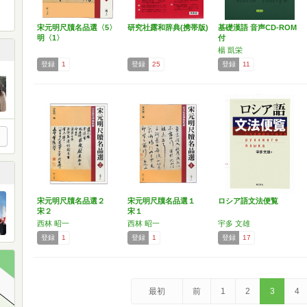
宋元明尺牘名品選〈5〉
研究社露和辞典(携帯版)
基礎漢語 音声CD-ROM
明〈1〉
付
楊 凱栄
登録
1
登録
25
登録
11
宋元明尺牘名品選２
宋元明尺牘名品選１
ロシア語文法便覧
宋２
宋１
西林 昭一
西林 昭一
宇多 文雄
登録
1
登録
1
登録
17
最初
前
1
2
3
4