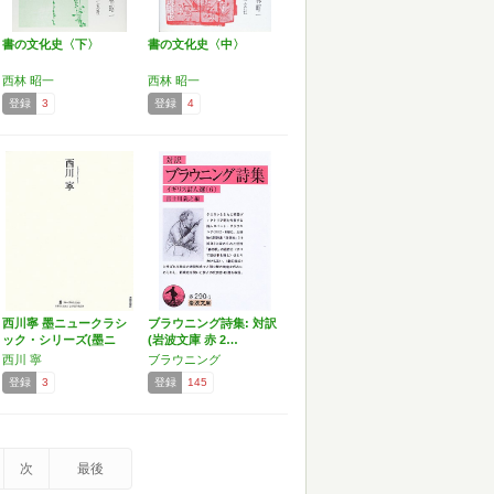
書の文化史〈下〉
書の文化史〈中〉
西林 昭一
西林 昭一
登録
3
登録
4
西川寧 墨ニュークラシ
ブラウニング詩集: 対訳
ック・シリーズ(墨ニ
(岩波文庫 赤 2…
ュ…
西川 寧
ブラウニング
登録
3
登録
145
次
最後