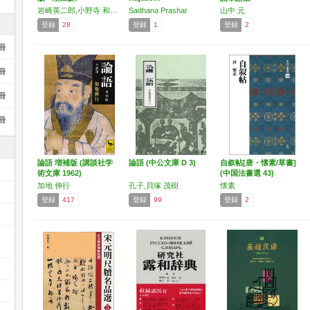
岩崎英二郎,小野寺 和夫,国松 孝二,三城満禧,千石 喬,楢原良行,新田春夫,橋本郁雄,濱川祥枝,原田武雄,平尾浩三
Sadhana Prashar
山中 元
登録
28
登録
1
登録
2
冊
冊
冊
冊
論語 増補版 (講談社学
論語 (中公文庫 D 3)
自叙帖[唐・懐素/草書]
術文庫 1962)
(中国法書選 43)
加地 伸行
孔子,貝塚 茂樹
懐素
登録
417
登録
99
登録
2
ー