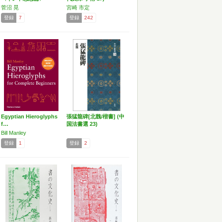
菅沼 晃
宮崎 市定
登録
7
登録
242
Egyptian Hieroglyphs
張猛龍碑[北魏/楷書] (中
f…
国法書選 23)
Bill Manley
登録
1
登録
2