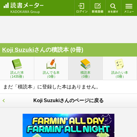
ログイン
新規登録
本を探
Koji Suzuki
さんの積読本 (0冊)
読んだ本
読んでる本
積読本
読みたい本
（1435冊）
（0冊）
（0冊）
（0冊）
まだ「積読本」に登録した本はありません。
Koji Suzukiさんのページに戻る