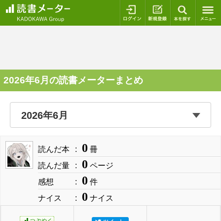
ログイン
新規登録
本を探
2026年6月の読書メーターまとめ
0
読んだ本
冊
0
読んだ量
ページ
0
感想
件
0
ナイス
ナイス