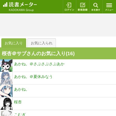
ログイン
新規登録
本を探
お気に入り
お気に入られ
桜杏＠サブさんのお気に入り(
16
)
あかね。＠さぶさぶさぶあか
あかね。＠夏休みなう
あかね。
桜杏
こむぎ