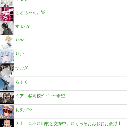
ととちゃん。🦊
す い か
りお
りむ
つむぎ
らすく
ミア @高校ﾃﾞﾋﾞｭ～希望
莉央･:*✧
天上 音羽＠山豹と交際中。＠くっそおおおおお低浮上