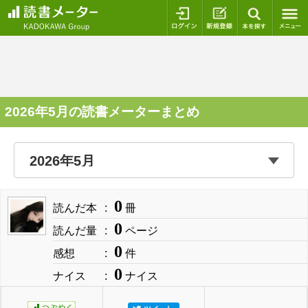
ログイン
新規登録
本を探
2026年5月の読書メーターまとめ
0
読んだ本
冊
0
読んだ量
ページ
0
感想
件
0
ナイス
ナイス