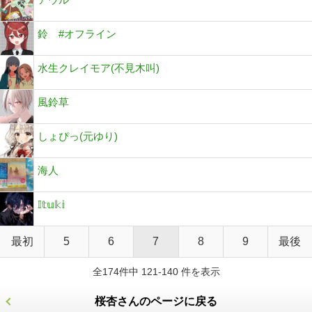
鈴 #オフライン
水生クレイモア(不見木叫)
風鈴草
しょぴっ(元ゆり)
海人
𝕀𝕥𝕦𝕜𝕚
最初
5
6
7
8
9
最後
全174件中 121-140 件を表示
桜杏さんのページに戻る