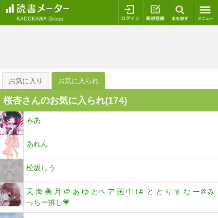
ログイン
新規登録
本を探
お気に入り
お気に入られ
桜杏さんのお気に入られ(
174
)
みあ
あれん
松坂しう
天 海 美 月 ＠ あ ゆ とペ ア 画 中 !＃ と と り す な ー＠み
っちー推し💗