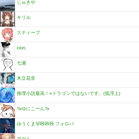
じゅきや
キリル
スティーブ
xion,
七瀬
木立花音
推理小説最高！※ドラゴンではないです。(低浮上)
🦄ゆにこーん🦄
ゆうくま🐻🧸🧸🧸 フォロバ
アウル