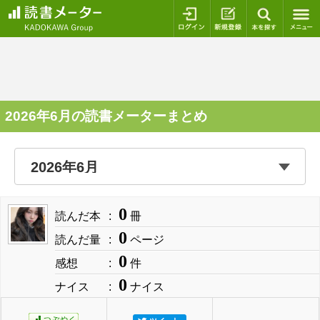
ログイン
新規登録
本を探
2026年6月の読書メーターまとめ
0
読んだ本
冊
0
読んだ量
ページ
0
感想
件
0
ナイス
ナイス