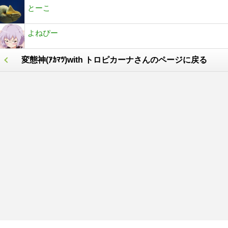
とーこ
よねぴー
変態神(ｱｶﾏﾂ)with トロピカーナさんのページに戻る