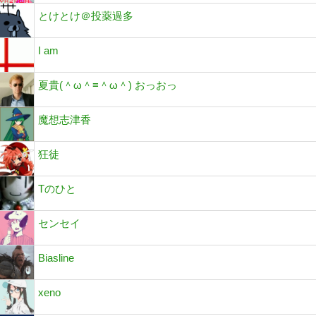
とけとけ＠投薬過多
I am
夏貴(＾ω＾≡＾ω＾) おっおっ
魔想志津香
狂徒
Tのひと
センセイ
Biasline
xeno