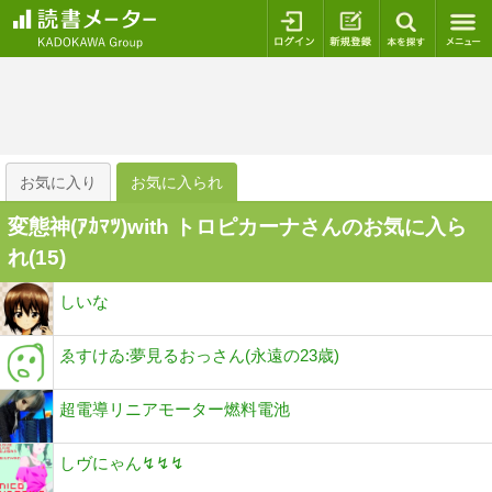
ログイン
新規登録
本を探
お気に入り
お気に入られ
変態神(ｱｶﾏﾂ)with トロピカーナさんのお気に入ら
れ(
15
)
しいな
ゑすけゐ:夢見るおっさん(永遠の23歳)
超電導リニアモーター燃料電池
しヴにゃん↯↯↯