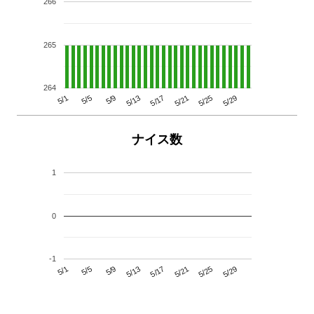
266
265
264
5/29
5/25
5/21
5/17
5/13
5/9
5/5
5/1
ナイス数
1
0
-1
5/29
5/25
5/21
5/17
5/13
5/9
5/5
5/1