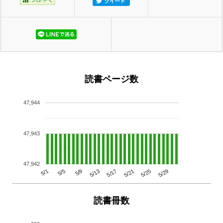
読書ページ数
47,944
47,943
47,942
5/29
5/25
5/21
5/17
5/13
5/9
5/5
5/1
読書冊数