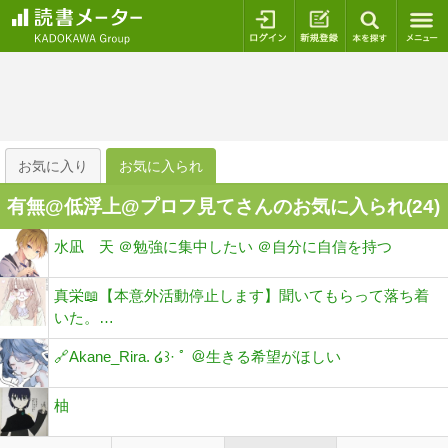
ログイン
新規登録
本を探
お気に入り
お気に入られ
有無@低浮上@プロフ見てさんのお気に入られ(
24
)
水凪 天 ＠勉強に集中したい ＠自分に自信を持つ
真栄📖【本意外活動停止します】聞いてもらって落ち着
いた。…
🔗Akane_Rira. ໒꒱· ﾟ ＠生きる希望がほしい
柚