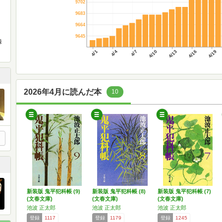
9702
9683
9664
9645
録
4/1
4/4
4/7
4/10
4/13
4/16
4/19
2026年4月に読んだ本
10
新装版 鬼平犯科帳 (9)
新装版 鬼平犯科帳 (8)
新装版 鬼平犯科帳 (7)
(文春文庫)
(文春文庫)
(文春文庫)
池波 正太郎
池波 正太郎
池波 正太郎
登録
1117
登録
1179
登録
1245