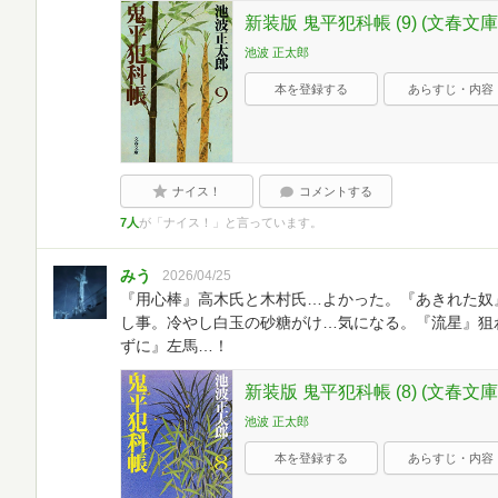
新装版 鬼平犯科帳 (9) (文春文庫
池波 正太郎
本を登録する
あらすじ・内容
ナイス！
コメントする
7人
が「ナイス！」と言っています。
みう
2026/04/25
『用心棒』高木氏と木村氏…よかった。『あきれた奴
し事。冷やし白玉の砂糖がけ…気になる。『流星』狙
ずに』左馬…！
新装版 鬼平犯科帳 (8) (文春文庫
池波 正太郎
本を登録する
あらすじ・内容