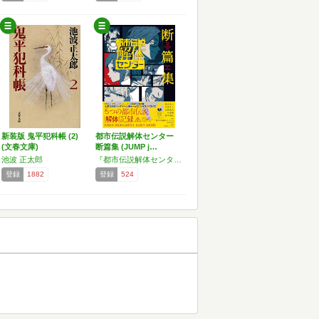
新装版 鬼平犯科帳 (2)
都市伝説解体センター
(文春文庫)
断篇集 (JUMP j…
池波 正太郎
『都市伝説解体センター』(墓場文庫),尾北 圭人,月並 きら,日部 星花,円居 挽,宮本 深礼,集英社ゲームズ
登録
1882
登録
524