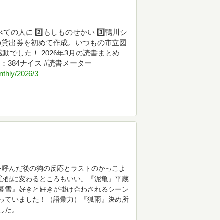
べての人に 2️⃣もしものせかい 3️⃣鴨川シ
館の貸出券を初めて作成。いつもの市立図
でした！ 2026年3月の読書まとめ
：384ナイス #読書メーター
thly/2026/3
を呼んだ後の狗の反応とラストのかっこよ
心配に変わるところもいい。『泥亀』平蔵
暮雪』好きと好きが掛け合わされるシーン
っていました！（語彙力）『狐雨』決め所
した。