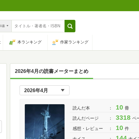
n和書
は
本ランキング
作家ランキング
2026年4月の読書メーターまとめ
10
読んだ本
冊
3318
読んだページ
ペ
10
感想・レビュー
件
144
ナイス
ナイ