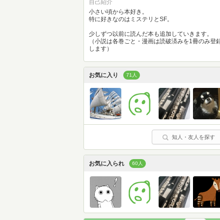
自己紹介
小さい頃から本好き。
特に好きなのはミステリとSF。
少しずつ以前に読んだ本も追加していきます。
（小説は各巻ごと・漫画は読破済みを1冊のみ登
します）
お気に入り
71人
知人・友人を探す
お気に入られ
60人