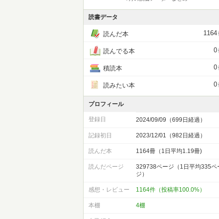
読書データ
1164
読んだ本
0
読んでる本
0
積読本
0
読みたい本
プロフィール
登録日
2024/09/09（699日経過）
記録初日
2023/12/01（982日経過）
読んだ本
1164冊（1日平均1.19冊)
読んだページ
329738ページ（1日平均335ペ
ジ）
感想・レビュー
1164件（投稿率100.0%）
本棚
4棚