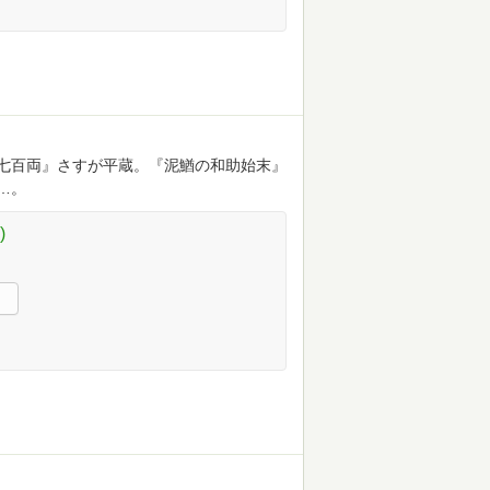
七百両』さすが平蔵。『泥鰌の和助始末』
…。
)