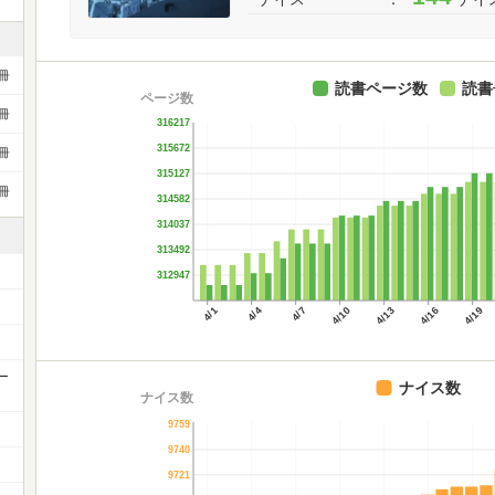
冊
読書ページ数
読書
ページ数
冊
316217
315672
冊
315127
冊
314582
314037
313492
312947
4/1
4/4
4/7
4/10
4/13
4/16
4/19
ー
ナイス数
ナイス数
9759
9740
9721