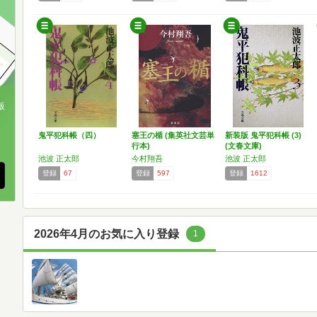
版
、
鬼平犯科帳（四）
塞王の楯 (集英社文芸単
新装版 鬼平犯科帳 (3)
行本)
(文春文庫)
池波 正太郎
今村翔吾
池波 正太郎
登録
67
登録
597
登録
1612
2026年4月のお気に入り登録
1