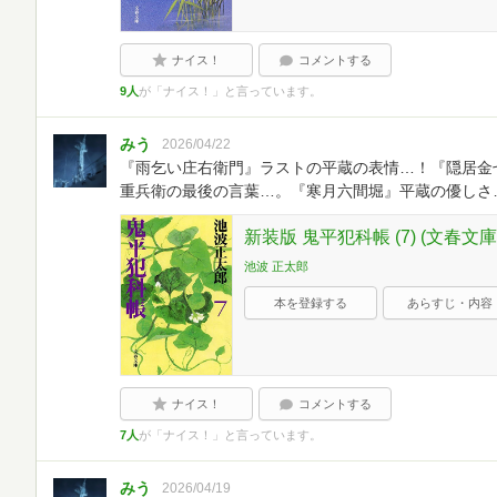
ナイス！
コメントする
9人
が「ナイス！」と言っています。
みう
2026/04/22
『雨乞い庄右衛門』ラストの平蔵の表情…！『隠居金
重兵衛の最後の言葉…。『寒月六間堀』平蔵の優しさ
新装版 鬼平犯科帳 (7) (文春文庫
池波 正太郎
本を登録する
あらすじ・内容
ナイス！
コメントする
7人
が「ナイス！」と言っています。
みう
2026/04/19