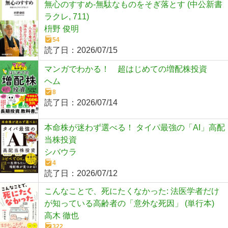
無心のすすめ-無駄なものをそぎ落とす (中公新書
ラクレ, 711)
枡野 俊明
54
読了日：
2026/07/15
マンガでわかる！ 超はじめての増配株投資
ヘム
8
読了日：
2026/07/14
本命株が迷わず選べる！ タイパ最強の「AI」高配
当株投資
シバウラ
4
読了日：
2026/07/12
こんなことで、死にたくなかった: 法医学者だけ
が知っている高齢者の「意外な死因」 (単行本)
高木 徹也
322