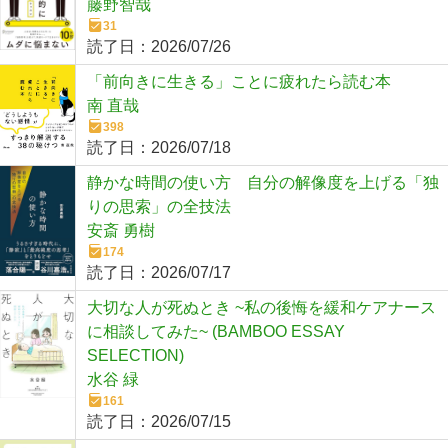
藤野智哉
31
読了日：
2026/07/26
「前向きに生きる」ことに疲れたら読む本
南 直哉
398
読了日：
2026/07/18
静かな時間の使い方 自分の解像度を上げる「独
りの思索」の全技法
安斎 勇樹
174
読了日：
2026/07/17
大切な人が死ぬとき ~私の後悔を緩和ケアナース
に相談してみた~ (BAMBOO ESSAY
SELECTION)
水谷 緑
161
読了日：
2026/07/15