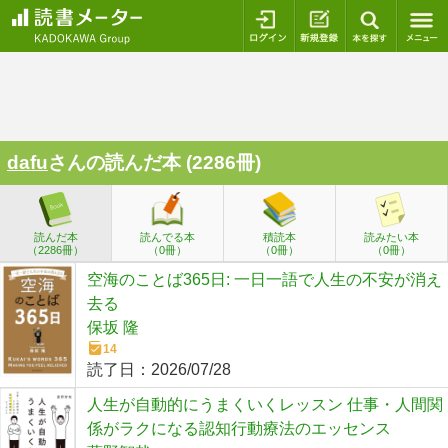
ログイン
新規登録
本を探
dafu
さんの読んだ本 (2286冊)
読んだ本
読んでる本
積読本
読みたい本
（2286冊）
（0冊）
（0冊）
（0冊）
空海のことば365日: 一日一語で人生の不安が消え
去る
保坂 隆
14
読了日：
2026/07/28
人生が自動的にうまくいくレッスン 仕事・人間関
係がラクになる認知行動療法のエッセンス