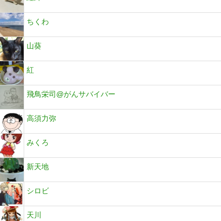
ちくわ
山葵
紅
飛鳥栄司@がんサバイバー
高須力弥
みくろ
新天地
シロビ
天川