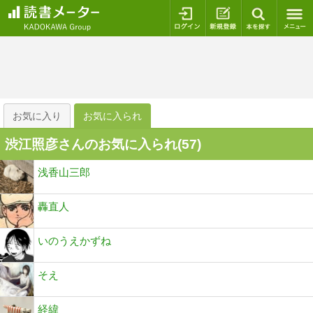
ログイン
新規登録
本を探
お気に入り
お気に入られ
渋江照彦さんのお気に入られ(
57
)
浅香山三郎
轟直人
いのうえかずね
そえ
経緯