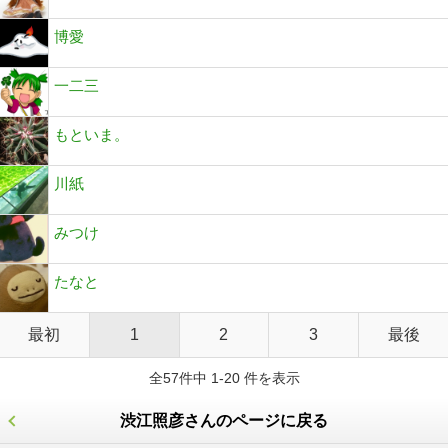
博愛
一二三
もといま。
川紙
みつけ
たなと
最初
1
2
3
最後
全57件中 1-20 件を表示
渋江照彦さんのページに戻る