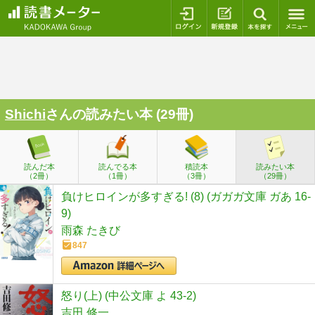
ログイン
新規登録
本を探
Shichi
さんの読みたい本 (29冊)
読んだ本
読んでる本
積読本
読みたい本
（2冊）
（1冊）
（3冊）
（29冊）
負けヒロインが多すぎる! (8) (ガガガ文庫 ガあ 16-
9)
雨森 たきび
847
怒り(上) (中公文庫 よ 43-2)
吉田 修一