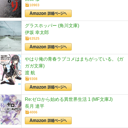
10903
グラスホッパー (角川文庫)
伊坂 幸太郎
63525
やはり俺の青春ラブコメはまちがっている。 (ガ
ガガ文庫)
渡 航
9308
Re:ゼロから始める異世界生活 1 (MF文庫J)
長月 達平
4006