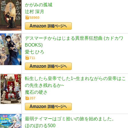
かがみの孤城
辻村 深月
58960
デスマーチからはじまる異世界狂想曲 (カドカワ
BOOKS)
愛七 ひろ
711
転生したら皇帝でした1~生まれながらの皇帝はこ
の先生き残れるか~
魔石の硬さ
207
最弱テイマーはゴミ拾いの旅を始めました。
ほのぼのる500