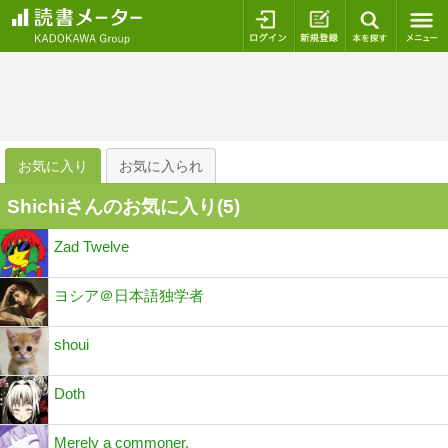
ログイン
新規登録
本を探
お気に入り
お気に入られ
Shichiさんのお気に入り(
5
)
Zad Twelve
ヨシア＠日本語独学者
shoui
Doth
Merely a commoner.