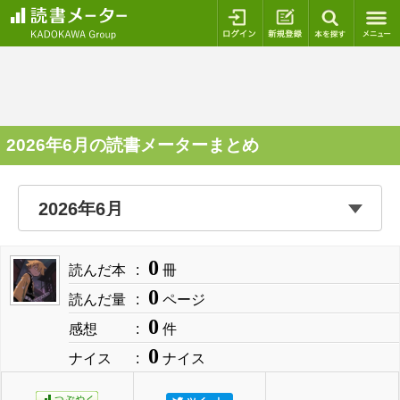
ログイン
新規登録
本を探
2026年6月の読書メーターまとめ
0
読んだ本
冊
0
読んだ量
ページ
0
感想
件
0
ナイス
ナイス