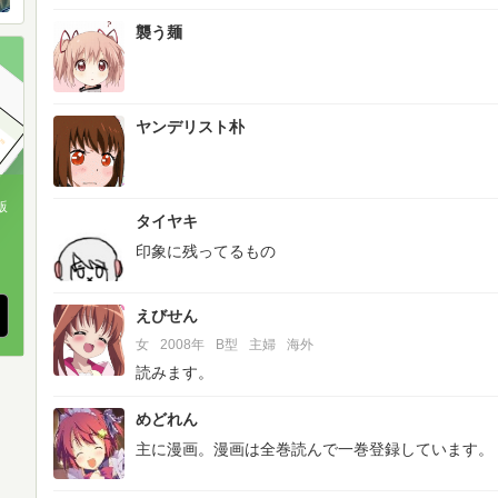
襲う麺
ヤンデリスト朴
版
タイヤキ
、
印象に残ってるもの
えびせん
女
2008年
B型
主婦
海外
読みます。
めどれん
主に漫画。漫画は全巻読んで一巻登録しています。