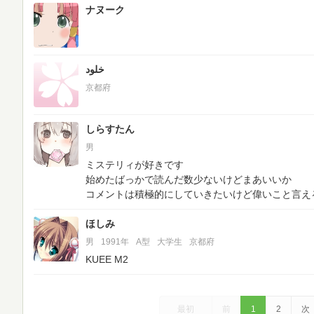
ナヌーク
خلود
京都府
しらすたん
男
ミステリィが好きです
始めたばっかで読んだ数少ないけどまあいいか
コメントは積極的にしていきたいけど偉いこと言え
ほしみ
男
1991年
A型
大学生
京都府
KUEE M2
最初
前
1
2
次