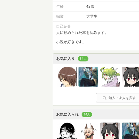
年齢
42歳
職業
大学生
自己紹介
人に勧められた本を読みます。
小説が好きです。
お気に入り
34人
知人・友人を探す
お気に入られ
34人