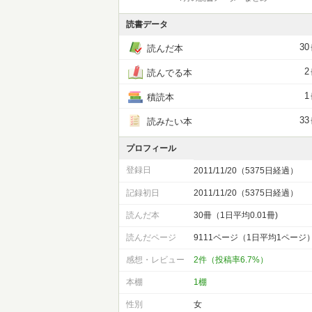
読書データ
30
読んだ本
2
読んでる本
1
積読本
33
読みたい本
プロフィール
登録日
2011/11/20（5375日経過）
記録初日
2011/11/20（5375日経過）
読んだ本
30冊（1日平均0.01冊)
読んだページ
9111ページ（1日平均1ページ
感想・レビュー
2件（投稿率6.7%）
本棚
1棚
性別
女