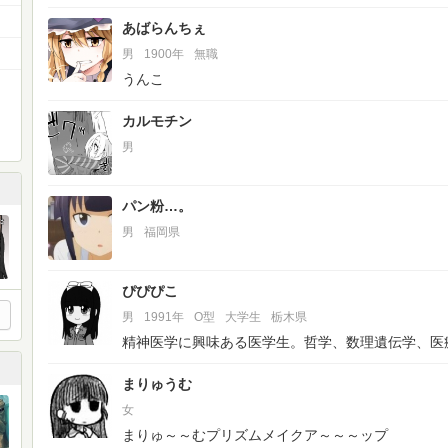
あばらんちぇ
男
1900年
無職
うんこ
カルモチン
男
パン粉…。
男
福岡県
ぴぴぴこ
男
1991年
O型
大学生
栃木県
精神医学に興味ある医学生。哲学、数理遺伝学、医
まりゅうむ
女
まりゅ～～むプリズムメイクア～～～ップ