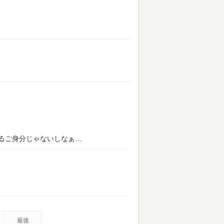
るご身分じゃないしなぁ…
最後