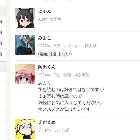
にゃん
AB型
大学生
冊
冊
みよこ
冊
1987年
A型
フリーター
岡山県
(漫画は含まない)
冊
岡田くん
1994年
O型
無職
神奈川県
あまり
字を読むのは好きではないですが
まぁ読む時は読むので
気軽にお気に入りしてください。
）
オススメとか知りたいです。
えだまめ
男
B型
ガテン系