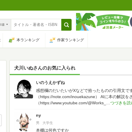
n和書
は
本ランキング
作家ランキング
犬川いぬ
さんのお気に入られ
いのうえかずね
34
感想欄のだいたいがXなどで拾ったものの引用文で
（https://note.com/inouekazune）
AIに本の解説をさ
（https://www.youtube.com/@Works_
ny
男
大学生
本棚は何色ですか