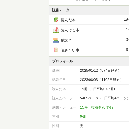
読書データ
19
読んだ本
1
読んでる本
0
積読本
6
読みたい本
プロフィール
登録日
2025/01/12（574日経過）
記録初日
2023/08/03（1102日経過）
読んだ本
19冊（1日平均0.02冊)
読んだページ
5465ページ（1日平均4ページ
感想・レビュー
15件（投稿率78.9%）
本棚
0棚
性別
男