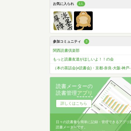
お気に入られ
2人
参加コミュニティ
3
関西読書倶楽部
もっと読書友達がほしいよ！！の会
（本の茶話会(≠
読書メーターの
読書管理
アプリ
詳しくはこちら
日々の読書量を簡単に記録・管理できるアプリ
読書メーターです。