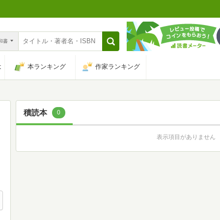
n和書
は
本ランキング
作家ランキング
積読本
0
表示項目がありません