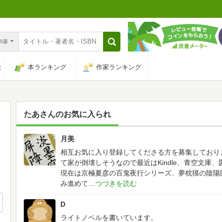
n和書
は
本ランキング
作家ランキング
たあ
さんのお気に入られ
月美
2
相互お気に入り登録してくださる方を募集しており
て家が倒壊しそうなので最近はKindle、青空文庫
現在は京極夏彦の百鬼夜行シリーズ、夢枕獏の陰陽
み進めて
D
ライトノベルを書いています。