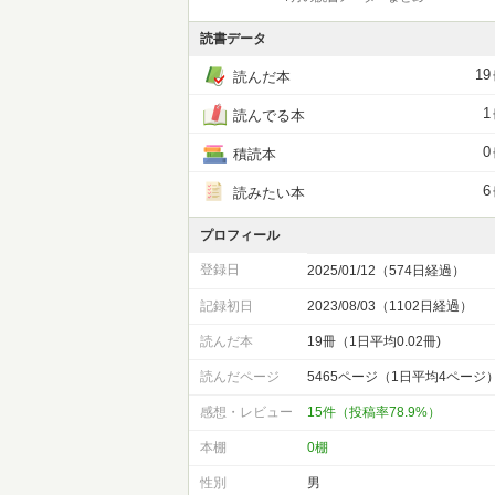
読書データ
19
読んだ本
1
読んでる本
0
積読本
6
読みたい本
プロフィール
登録日
2025/01/12（574日経過）
記録初日
2023/08/03（1102日経過）
読んだ本
19冊（1日平均0.02冊)
読んだページ
5465ページ（1日平均4ページ
感想・レビュー
15件（投稿率78.9%）
本棚
0棚
性別
男