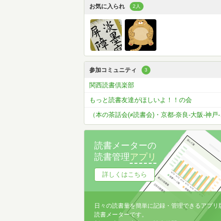
お気に入られ
2人
参加コミュニティ
3
関西読書倶楽部
もっと読書友達がほしいよ！！の会
（本の茶話会(≠
読書メーターの
読書管理
アプリ
詳しくはこちら
日々の読書量を簡単に記録・管理できるアプリ
読書メーターです。