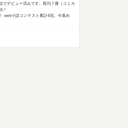
説でデビュー済みです。既刊７冊（コミカ
始！
！
web小説コンテスト累計4冠。今進め