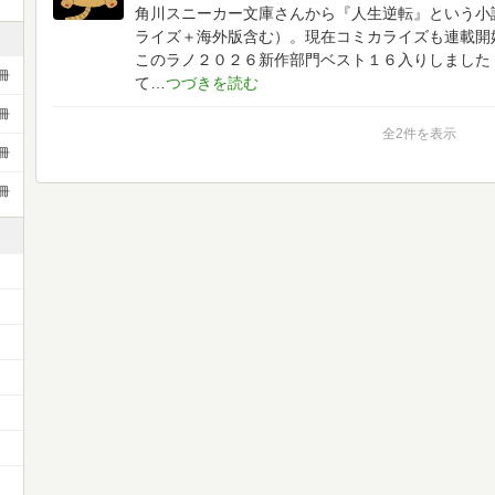
角川スニーカー文庫さんから『人生逆転』という小
ライズ＋海外版含む）。現在コミカライズも連載開
このラノ２０２６新作部門ベスト１６入りしました
冊
て
冊
全2件を表示
冊
冊
）