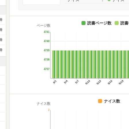
冊
読書ページ数
読書
ページ数
冊
4741
冊
4740
冊
4739
4738
4737
5/1
5/4
5/7
5/10
5/13
5/16
5/19
）
ナイス数
ナイス数
2