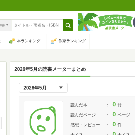
n和書
は
本ランキング
作家ランキング
2026年5月の読書メーターまとめ
0
読んだ本
冊
0
読んだページ
ページ
0
感想・レビュー
件
0
ナイス
ナイス