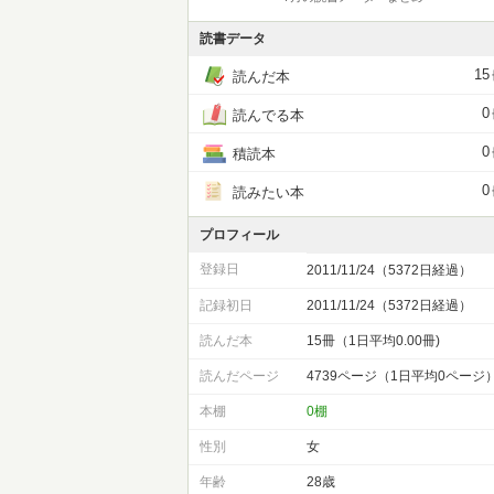
読書データ
15
読んだ本
0
読んでる本
0
積読本
0
読みたい本
プロフィール
登録日
2011/11/24（5372日経過）
記録初日
2011/11/24（5372日経過）
読んだ本
15冊（1日平均0.00冊)
読んだページ
4739ページ（1日平均0ページ
本棚
0棚
性別
女
年齢
28歳