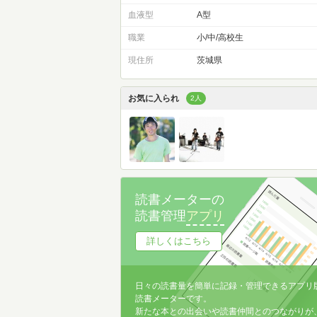
血液型
A型
職業
小/中/高校生
現住所
茨城県
お気に入られ
2人
読書メーターの
読書管理
アプリ
詳しくはこちら
日々の読書量を簡単に記録・管理できるアプリ
読書メーターです。
新たな本との出会いや読書仲間とのつながりが