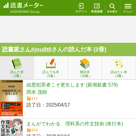
ログイン
新規登録
本を探
読書家さん#jnu8t0
さんの読んだ本 (2冊)
読んだ本
読んでる本
積読本
読みたい本
（2冊）
（5冊）
（10冊）
（3冊）
凶悪犯罪者こそ更生します (新潮新書 579)
岡本 茂樹
217
読了日：
2025/04/17
まんがでわかる 理科系の作文技術 (単行本)
474