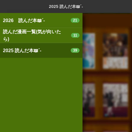
ログイン
新規登録
本を探
2025 読んだ本📖´-
2026 読んだ本📖´-
21
読んだ漫画一覧(気が向いた
11
ら)
スマートフォン版
パソコン版
2025 読んだ本📖´-
39
利用規約
個人情報保護基本方針
Cookie等の利用に関するガイドライン
サイトアクセス情報の取得について
法人・プレスお問い合わせ
運営会社
※本サイトはアフィリエイトプログラムによる収益を得ていま
す