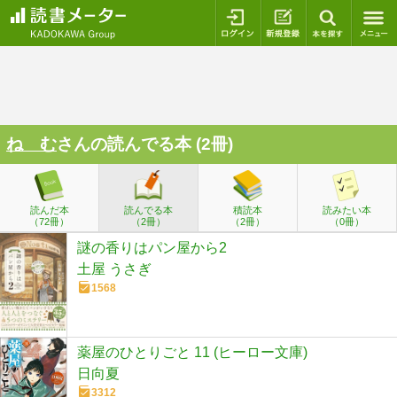
ログイン
新規登録
本を探
ね む
さんの読んでる本 (2冊)
読んだ本
読んでる本
積読本
読みたい本
（72冊）
（2冊）
（2冊）
（0冊）
謎の香りはパン屋から2
土屋 うさぎ
1568
薬屋のひとりごと 11 (ヒーロー文庫)
日向夏
3312