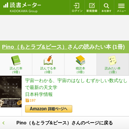
ログイン
新規登録
本を探
Pino（もとラブ&ピース）
さんの読みたい本 (1冊)
読んだ本
読んでる本
積読本
読みたい本
（9冊）
（0冊）
（0冊）
（1冊）
宇宙一わかる、宇宙のはなし むずかしい数式なし
で最新の天文学
日本科学情報
197
Pino（もとラブ&ピース）さんのページに戻る