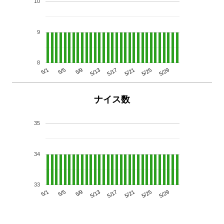
10
9
8
5/29
5/25
5/21
5/17
5/13
5/9
5/5
5/1
ナイス数
35
34
33
5/29
5/25
5/21
5/17
5/13
5/9
5/5
5/1