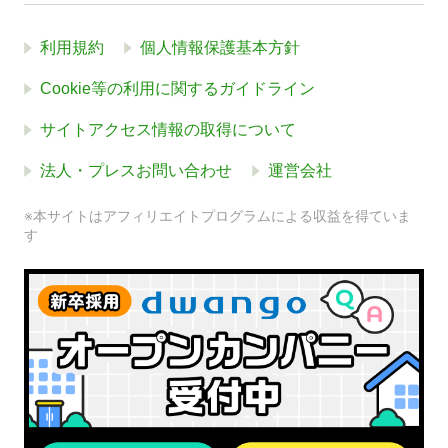
利用規約
個人情報保護基本方針
Cookie等の利用に関するガイドライン
サイトアクセス情報の取得について
法人・プレスお問い合わせ
運営会社
※本サイトはアフィリエイトプログラムによる収益を得ていま
す