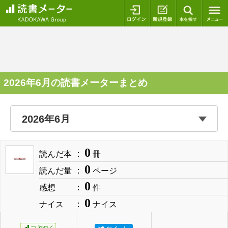
ログイン
新規登録
本を探
2026年6月の読書メーターまとめ
0
読んだ本
冊
0
読んだ量
ページ
0
感想
件
0
ナイス
ナイス