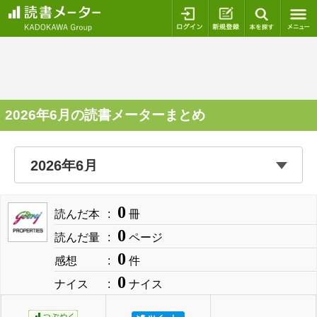
ログイン
新規登録
本を探
2026年6月の読書メーターまとめ
0
読んだ本
冊
0
読んだ量
ページ
0
感想
件
0
ナイス
ナイス