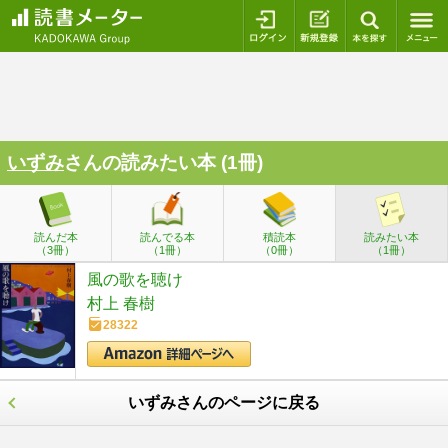
ログイン
新規登録
本を探
いずみ
さんの読みたい本 (1冊)
読んだ本
読んでる本
積読本
読みたい本
（3冊）
（1冊）
（0冊）
（1冊）
風の歌を聴け
村上 春樹
28322
いずみさんのページに戻る