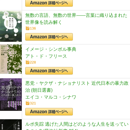
無数の言語、無数の世界――言葉に織り込まれた
世界像を読み解く
136
イメージ・シンボル事典
アト・ド・フリース
228
悪党・ヤクザ・ナショナリスト 近代日本の暴力政
治 (朝日選書)
エイコ・マルコ・シナワ
321
ルポ失踪 逃げた人間はどのような人生を送ってい