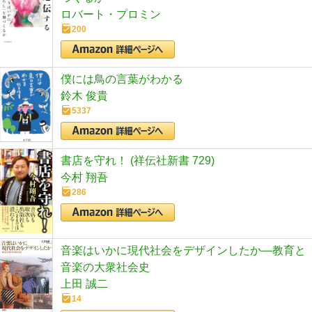
ロバート・プロミン
200
僕には鳥の言葉がわかる
鈴木 俊貴
5337
書店を守れ！ (祥伝社新書 729)
今村 翔吾
286
音楽はいかに現代社会をデザインしたか―教育と
音楽の大衆社会史
上田 誠二
14