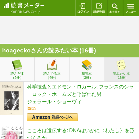
ログイン
新規登録
本を探
hoagecko
さんの読みたい本 (16冊)
読んだ本
読んでる本
積読本
読みたい本
（2冊）
（4冊）
（3冊）
（16冊）
科学捜査とエドモン・ロカール: フランスのシャ
ーロック・ホームズと呼ばれた男
ジェラール・ショーヴィ
15
こころは遺伝する: DNAはいかに〈わたし〉を形
づくるか