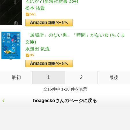
るのか? (星海社新書 354)
松本 祐貴
561
「居場所」のない男、「時間」がない女 (ちくま
文庫)
水無田 気流
95
最初
1
2
最後
全16件中 1-10 件を表示
hoageckoさんのページに戻る