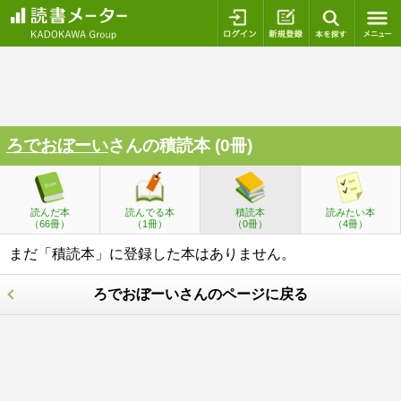
ログイン
新規登録
本を探
ろでおぼーい
さんの積読本 (0冊)
読んだ本
読んでる本
積読本
読みたい本
（66冊）
（1冊）
（0冊）
（4冊）
まだ「積読本」に登録した本はありません。
ろでおぼーいさんのページに戻る