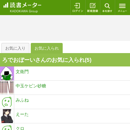
ログイン
新規登録
本を探
お気に入り
お気に入られ
ろでおぼーいさんのお気に入られ(
5
)
文衛門
中玉ケビン砂糖
みふね
えーた
クロ