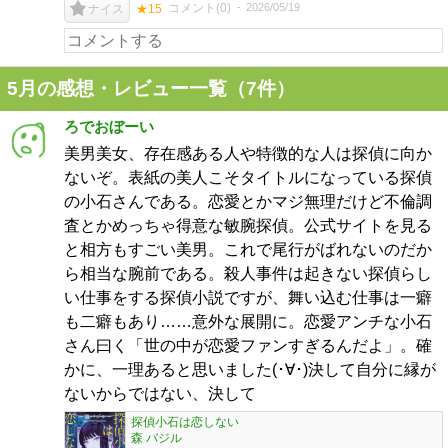
コメント(
0
)
2026/05/19
ナイス
★15
5月の感想・レビュー一覧（7件）
ろでおぼーい
美男美女、存在感ある人や特徴的な人は探偵に向か
ないぞ。表紙の美人こそタイトルになっている探偵
の小石さんである。恋愛とかマジ無理だけど不倫調
査とかめっちゃ得意な敏腕探偵。公式サイトを見る
と相方もすごい美男。これで尾行がばれないのだか
ら相当な腕前である。殺人事件は起きない探偵らし
い仕事をする探偵小説ですが、舞い込む仕事は一癖
も二癖もあり……意外な展開に。恋愛アンチな小石
さん曰く「世の中が恋愛ファンすぎるんだよ」。確
かに、一理あると思いました(･∀･)決して自分に縁が
ないからではない、決して
探偵小石は恋しない
森 バジル