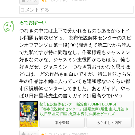
コメント(
0
)
ナイス
★1
ろでおぼーい
つなぎの中には上下で分かれるものもあるからトイ
レ問題も解決だぞっ。 都市伝説解体センターのスピ
ンオフアンソロ第一段(･∀･)間違えて第二段から読ん
でた私ですが特に問題なし。作家様達もジャスミン
好きなのかな、ジャスミン主役回がちらほら。俺も
好きだぜ、ジャスミン。つなぎ買おうかなと思うほ
どには。 どの作品も面白いですが、特に月並きら先
生の作品は本編に入っていても違和感ないくらい都
市伝説解体センターしてました。あとガイド。やっ
ぱり日部星花先生の書くガイドは最高やで(･∀･)
都市伝説解体センター 断篇集 (JUMP j BOOKS)
『都市伝説解体センター』(墓場文庫),尾北 圭人,月並 き
ら,日部 星花,円居 挽,宮本 深礼,集英社ゲームズ
本を登録
あらすじ・内容
コメント(
0
)
2026/05/13
ナイス
★4