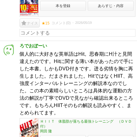
本を登録
あらすじ・内容
コメント(
0
)
2026/05/19
ナイス
★15
ろでおぼーい
個人的に大好きな英単語はHit。思春期にH汁と見間
違えたのです。Hitに関する薄い本があったので手に
した本書。しかもDVD付きです。迸る劣情を胸に再
生しました。だまされました。HitではなくHIIT、高
強度インターバルトレーニングの解説本なのでし
た。この本の素晴らしいところは具体的な運動の方
法の解説が丁寧でDVDで見ながら確認出来るところ
です。もちろんHIITそのもの解説も読みやすく、ま
とめられてます。
ＨＩＩＴ 体脂肪が落ちる最強トレーニング （ＤＶＤ
付）
岡田 隆