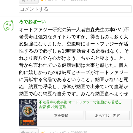
ろでおぼーい
オートファジー研究の第一人者吉森先生の本(･∀･)不
老長寿は強気なタイトルですが、得るものも多く大
変勉強になりました。空腹時にオートファジーが活
性するので必ずしも16時間断食する必要はなく、そ
れより腹八分を心がけよう、ちゃんと寝よう。と、
昔から言われている健康週間は大事と感じた。個人
的に嬉しかったのは納豆とチーズがオートファジー
に貢献する食品であるということ。納豆がないと死
ぬ、納豆で呼吸し、身体が納豆で出来ていて血潮が
納豆で心な納豆な自分です。みんな納豆食べようぜ
不老長寿の食事術 オートファジーで細胞から若返る
吉森 保,松崎 恵理
本を登録
あらすじ・内容
コメント(
0
)
2026/05/10
ナイス
★1