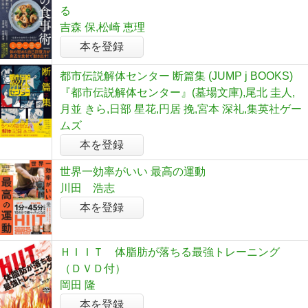
る
吉森 保,松崎 恵理
本を登録
都市伝説解体センター 断篇集 (JUMP j BOOKS)
『都市伝説解体センター』(墓場文庫),尾北 圭人,
月並 きら,日部 星花,円居 挽,宮本 深礼,集英社ゲー
ムズ
本を登録
世界一効率がいい 最高の運動
川田 浩志
本を登録
ＨＩＩＴ 体脂肪が落ちる最強トレーニング
（ＤＶＤ付）
岡田 隆
本を登録