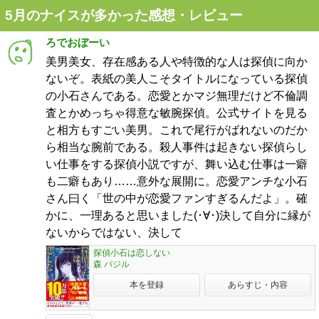
5月のナイスが多かった感想・レビュー
ろでおぼーい
美男美女、存在感ある人や特徴的な人は探偵に向か
ないぞ。表紙の美人こそタイトルになっている探偵
の小石さんである。恋愛とかマジ無理だけど不倫調
査とかめっちゃ得意な敏腕探偵。公式サイトを見る
と相方もすごい美男。これで尾行がばれないのだか
ら相当な腕前である。殺人事件は起きない探偵らし
い仕事をする探偵小説ですが、舞い込む仕事は一癖
も二癖もあり……意外な展開に。恋愛アンチな小石
さん曰く「世の中が恋愛ファンすぎるんだよ」。確
かに、一理あると思いました(･∀･)決して自分に縁が
ないからではない、決して
探偵小石は恋しない
森 バジル
本を登録
あらすじ・内容