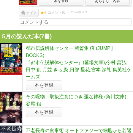
本を登録
あらすじ・内容
コメント(
0
)
2026/05/03
ナイス
★4
5月の読んだ本(7冊)
都市伝説解体センター 断篇集 痕 (JUMP j
BOOKS)
『都市伝説解体センター』(墓場文庫),今村 昌弘,
田中 創,月並 きら,梨,日部 星花,宮本 深礼,集英社ゲ
ームズ
本を登録
その呪物、取扱注意につき 歪な神様 (角川文庫)
谷尾 銀
本を登録
不老長寿の食事術 オートファジーで細胞から若返