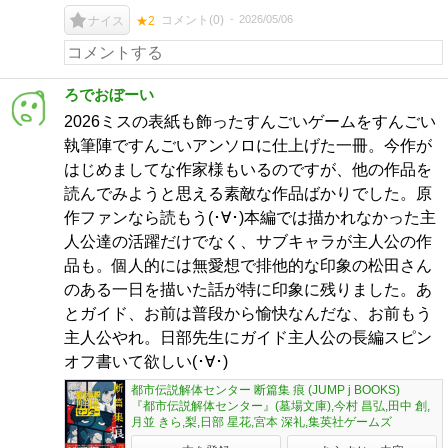
コメント(
0
)
2026/05/06
ナイス
★2
ろでおぼーい
2026ミスの表紙も飾ったすんごいゲームをすんごい
執筆陣ですんごいアンソロに仕上げた一冊。今作が
はじめましてな作家様もいるのですが、他の作品を
読んでみようと思える素敵な作品ばかりでした。原
作ファンなら読もう(･∀･)本編では描かれなかった主
人公達の活躍だけでなく、サブキャラが主人公の作
品も。個人的には無愛想で排他的な印象の松田さん
のある一日を描いた話が特に印象に残りました。あ
とガイド、お前は普段から愉快なんだな、お前もう
主人公やれ。日部先生にガイド主人公の長編スピン
オフ書いて欲しい(･∀･)
都市伝説解体センター 断篇集 痕 (JUMP j BOOKS)
『都市伝説解体センター』(墓場文庫),今村 昌弘,田中 創,
月並 きら,梨,日部 星花,宮本 深礼,集英社ゲームズ