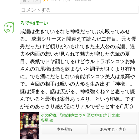
ろでおぼーい
成瀬は生きているなら神様だってぶん殴ってみせ
る。 成瀬シリーズと間違えて読んだ二作目。元々優
秀だったけど頼りがいも出てきた主人公の成瀬、過
去や内面の想いが見られて魅力が増した先輩の夏
目、表紙でドヤ顔してるけどウルトラポンコツお姉
さんの九尾様は酒を飲まないと調子が良くより有能
に。でも酒にだらしない有能ポンコツ美人は最高や
で。今回の相手は呪いの人形を生み出す「神様」。
謎は深まる、話は広がる、神様強くね？と思って読
んでいると最後は案外あっさり、という印象。です
がそのあっさり感が逆にリアルでぞっとする(ﾟДﾟ;)
その呪物、取扱注意につき 歪な神様 (角川文庫)
谷尾 銀
本を登録
あらすじ・内容