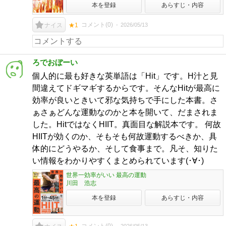
本を登録
あらすじ・内容
コメント(
0
)
2026/05/13
ナイス
★1
ろでおぼーい
個人的に最も好きな英単語は「Hit」です。H汁と見
間違えてドギマギするからです。そんなHitが最高に
効率が良いときいて邪な気持ちで手にした本書。さ
ぁさぁどんな運動なのかと本を開いて、だまされま
した。HitではなくHIIT。真面目な解説本です。 何故
HIITが効くのか、そもそも何故運動するべきか、具
体的にどうやるか、そして食事まで。凡そ、知りた
い情報をわかりやすくまとめられています(･∀･)
世界一効率がいい 最高の運動
川田 浩志
本を登録
あらすじ・内容
2026/05/13