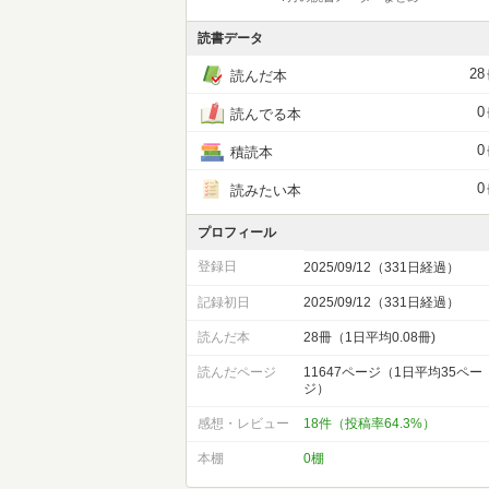
読書データ
28
読んだ本
0
読んでる本
0
積読本
0
読みたい本
プロフィール
登録日
2025/09/12（331日経過）
記録初日
2025/09/12（331日経過）
読んだ本
28冊（1日平均0.08冊)
読んだページ
11647ページ（1日平均35ペー
ジ）
感想・レビュー
18件（投稿率64.3%）
本棚
0棚