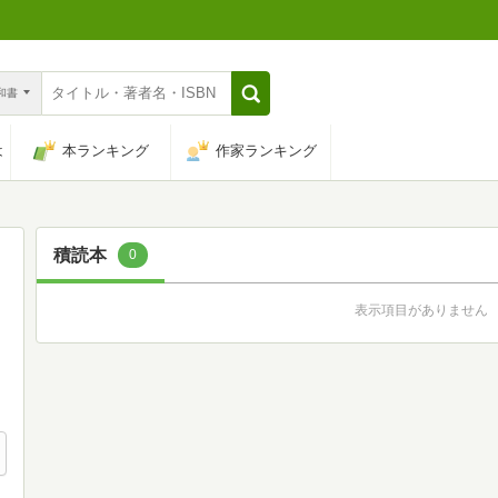
n和書
は
本ランキング
作家ランキング
積読本
0
表示項目がありません