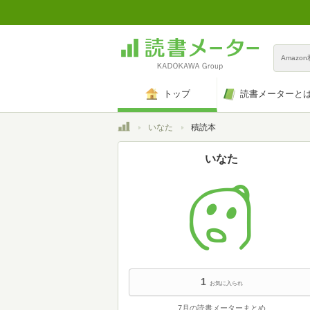
Amazo
トップ
読書メーターと
トップ
いなた
積読本
いなた
1
お気に入られ
7月の読書メーターまとめ