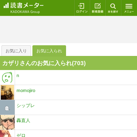
ログイン
新規登録
本を探
お気に入り
お気に入られ
カザリさんのお気に入られ(
703
)
n
momojiro
シップレ
轟直人
ゼロ