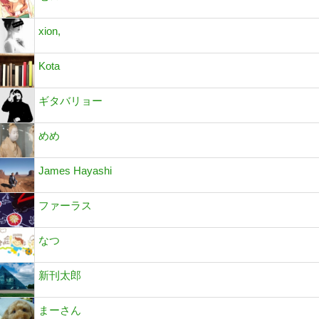
xion,
Kota
ギタバリョー
めめ
James Hayashi
ファーラス
なつ
新刊太郎
まーさん