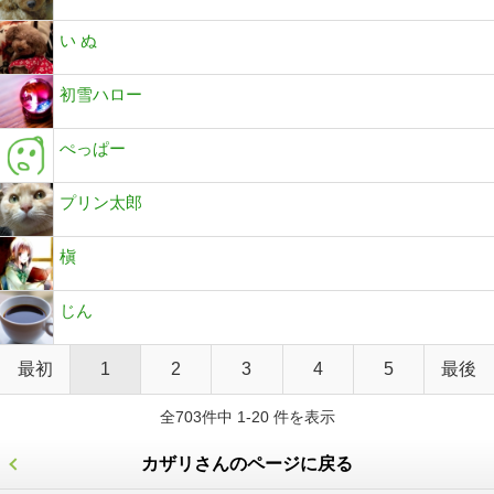
い ぬ
初雪ハロー
ぺっぱー
プリン太郎
槇
じん
最初
1
2
3
4
5
最後
全703件中 1-20 件を表示
カザリさんのページに戻る