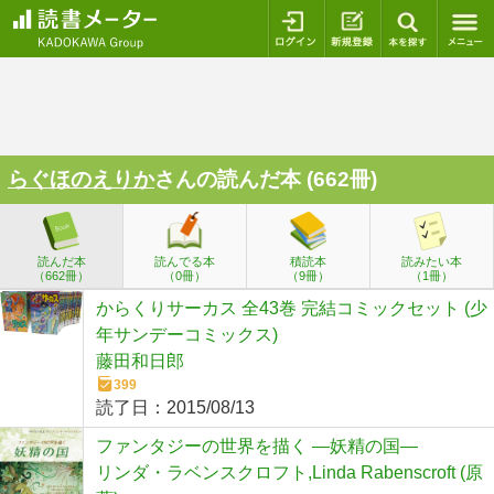
ログイン
新規登録
本を探
らぐほのえりか
さんの読んだ本 (662冊)
読んだ本
読んでる本
積読本
読みたい本
（662冊）
（0冊）
（9冊）
（1冊）
からくりサーカス 全43巻 完結コミックセット (少
年サンデーコミックス)
藤田和日郎
399
読了日：
2015/08/13
ファンタジーの世界を描く ―妖精の国―
リンダ・ラベンスクロフト,Linda Rabenscroft (原