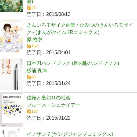
著)
20
読了日：
2015/08/13
きんいろモザイク画集 ~ひみつのきんいろモザイ
ク~ (まんがタイムKRコミックス)
原 悠衣
152
読了日：
2015/04/01
日本刀ハンドブック (目の眼ハンドブック)
杉浦 良幸
46
読了日：
2015/01/24
信頼と裏切りの社会
ブルース・シュナイアー
107
読了日：
2015/01/22
イノサン 7 (ヤングジャンプコミックス)