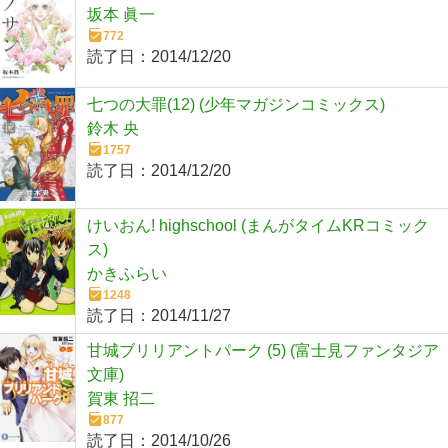
坂本 眞一
772
読了日：
2014/12/20
七つの大罪(12) (少年マガジンコミックス)
鈴木 央
1757
読了日：
2014/12/20
けいおん! highschool (まんがタイムKRコミック
ス)
かきふらい
1248
読了日：
2014/11/27
甘城ブリリアントパーク (5) (富士見ファンタジア
文庫)
賀東 招二
877
読了日：
2014/10/26