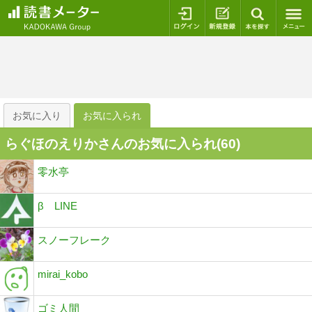
ログイン
新規登録
本を探
お気に入り
お気に入られ
らぐほのえりかさんのお気に入られ(
60
)
零水亭
β LINE
スノーフレーク
mirai_kobo
ゴミ人間