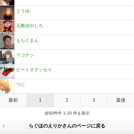
とうゆ
元教頭やしろ
もちぐまん
マコナン
ビートオデッセイ
つじ
最初
1
2
3
最後
全60件中 1-20 件を表示
らぐほのえりかさんのページに戻る