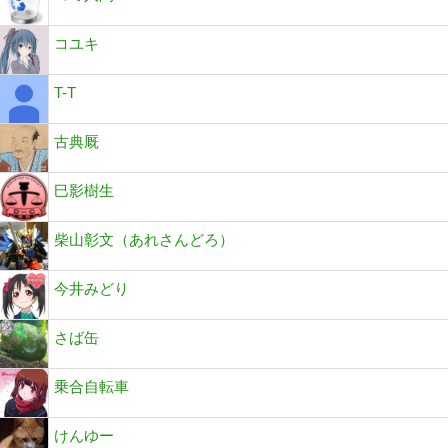
コユキ
T-T
古典厩
巳影樹生
柴山彰文（あれさんどろ）
今井みどり
さば缶
乗合自転車
けんゆー