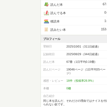
67
読んだ本
0
読んでる本
1
積読本
153
読みたい本
プロフィール
登録日
2025/10/01（311日経過）
記録初日
2025/08/29（344日経過）
読んだ本
67冊（1日平均0.19冊)
読んだページ
19046ページ（1日平均55ペー
ジ）
感想・レビュー
18件（投稿率26.9%）
本棚
0棚
自己紹介
同じ本を読んだ、それだけの理由ではナイスを付
られない奴です。