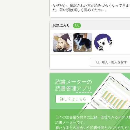
なぜだか、翻訳された本が読みづらくなってきま
た。若い頃は楽しく読めてたのに。
お気に入り
3人
知人・友人を探す
読書メーターの
読書管理
アプリ
詳しくはこちら
日々の読書量を簡単に記録・管理できるアプリ
読書メーターです。
新たな本との出会いや読書仲間とのつながりが