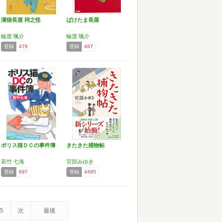
溝猫長屋 祠之怪
ばけたま長屋
輪渡 颯介
輪渡 颯介
登録
479
登録
467
ポリス猫ＤＣの事件簿
きたきた捕物帖
若竹 七海
宮部みゆき
登録
697
登録
4495
5
次
最後