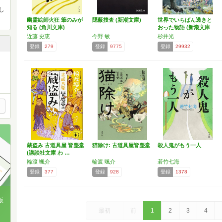
し
幽霊絵師火狂 筆のみが
隠蔽捜査 (新潮文庫)
世界でいちばん透きと
知る (角川文庫)
おった物語 (新潮文庫
…
近藤 史恵
今野 敏
杉井光
登録
279
登録
9775
登録
29932
蔵盗み 古道具屋 皆塵堂
猫除け: 古道具屋皆塵堂
殺人鬼がもう一人
(講談社文庫 わ …
輪渡 颯介
輪渡 颯介
若竹七海
登録
377
登録
928
登録
1378
版
最初
前
1
2
3
4
、