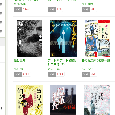
作…
阿部 智里
稲田 幸久
冊
登録
14451
登録
128
登録
289
冊
冊
冊
嘘と正典
アウト & アウト (講談
花のお江戸で粗茶一服
社文庫 き 52-…
小川 哲
木内 一裕
松村 栄子
登録
2209
登録
1264
登録
251
け