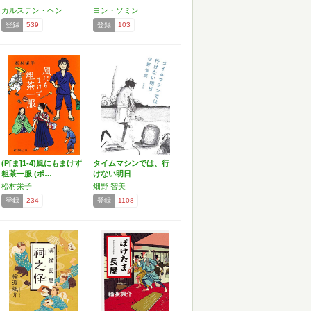
カルステン・ヘン
ヨン・ソミン
登録
539
登録
103
(P[ま]1-4)風にもまけず
タイムマシンでは、行
粗茶一服 (ポ…
けない明日
松村栄子
畑野 智美
登録
234
登録
1108