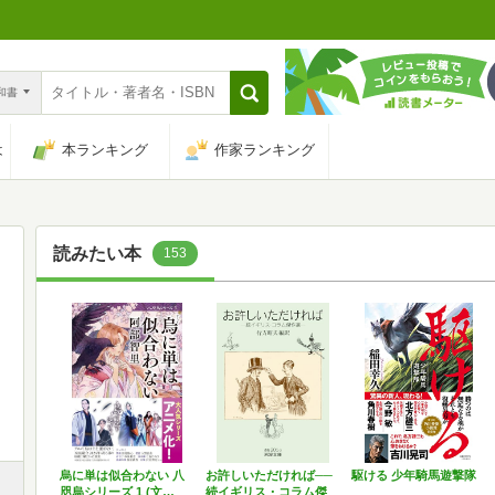
n和書
は
本ランキング
作家ランキング
読みたい本
153
烏に単は似合わない 八
お許しいただければ──
駆ける 少年騎馬遊撃隊
咫烏シリーズ 1 (文…
続イギリス・コラム傑