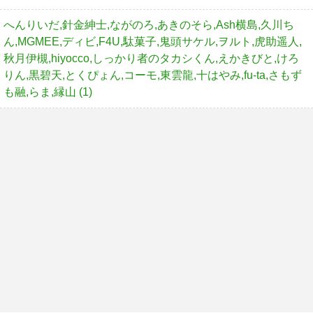
へんりいだ,針金紳士,ながのろ,あきのそら,Ash横島,久川ち
ん,MGMEE,ディビ,F4U,駄菓子,鬼頭サケル,ヲルト,虎助遥人,
秋月伊槻,hiyocco,しっかり者のタカシくん,えかきびと,けろ
りん,黒碧天,とくぴょん,コーモ,東雲龍,十はやみ,fu-ta,さもず
も融,らま,縁山 (1)