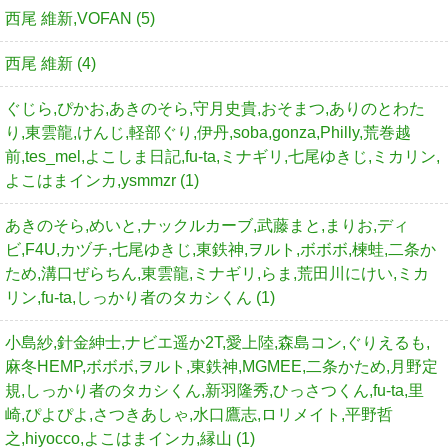
西尾 維新,VOFAN (5)
西尾 維新 (4)
ぐじら,ぴかお,あきのそら,守月史貴,おそまつ,ありのとわた
り,東雲龍,けんじ,軽部ぐり,伊丹,soba,gonza,Philly,荒巻越
前,tes_mel,よこしま日記,fu-ta,ミナギリ,七尾ゆきじ,ミカリン,
よこはまインカ,ysmmzr (1)
あきのそら,めいと,ナックルカーブ,武藤まと,まりお,ディ
ビ,F4U,カヅチ,七尾ゆきじ,東鉄神,ヲルト,ボボボ,楝蛙,二条か
ため,溝口ぜらちん,東雲龍,ミナギリ,らま,荒田川にけい,ミカ
リン,fu-ta,しっかり者のタカシくん (1)
小島紗,針金紳士,ナビエ遥か2T,愛上陸,森島コン,ぐりえるも,
麻冬HEMP,ボボボ,ヲルト,東鉄神,MGMEE,二条かため,月野定
規,しっかり者のタカシくん,新羽隆秀,ひっさつくん,fu-ta,里
崎,ぴよぴよ,さつきあしゃ,水口鷹志,ロリメイト,平野哲
之,hiyocco,よこはまインカ,縁山 (1)