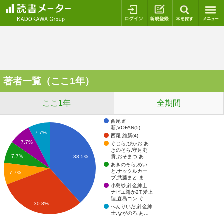
ログイン
新規登録
本を探
著者一覧（ここ1年）
ここ1年
全期間
西尾 維
新,VOFAN(5)
7.7%
西尾 維新(4)
7.7%
ぐじら,ぴかお,あ
きのそら,守月史
7.7%
貴,おそまつ,あ…
38.5%
あきのそら,めい
と,ナックルカー
7.7%
ブ,武藤まと,ま…
小島紗,針金紳士,
ナビエ遥か2T,愛上
陸,森島コン,ぐ…
30.8%
へんりいだ,針金紳
士,ながのろ,あ…