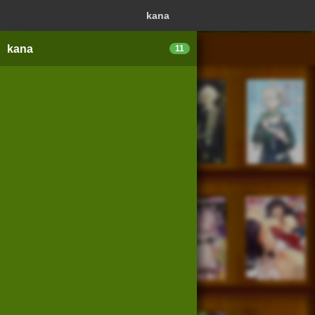
ログイン
新規登録
本を探
kana
kana
11
スマートフォン版
パソコン版
利用規約
個人情報保護基本方針
Cookie等の利用に関するガイドライン
サイトアクセス情報の取得について
法人・プレスお問い合わせ
運営会社
※本サイトはアフィリエイトプログラムによる収益を得ていま
す