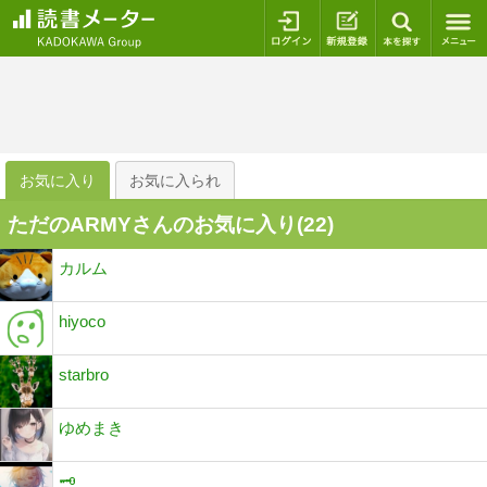
ログイン
新規登録
本を探
お気に入り
お気に入られ
ただのARMYさんのお気に入り(
22
)
カルム
hiyoco
starbro
ゆめまき
🗝