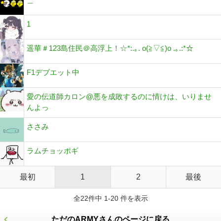
1
遥華＃123島住民＠高浮上！☆*:.｡. o(≧▽≦)o .｡.:*☆
F1デブエット中
愛の伝道師カロン@悪を成敗するのに情けは、いりませ
んよっ
ささみ
ラムチョッポギ
最初
1
2
最後
全22件中 1-20 件を表示
ただのARMYさんのページに戻る