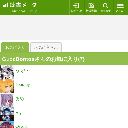
ログイン
新規登録
本を探
お気に入り
お気に入られ
GuzzDoritosさんのお気に入り(
7
)
うぇい
Toastuy
あめ
Riy
Orixa1