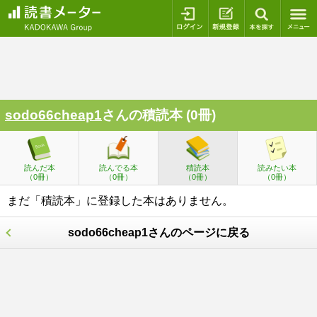
ログイン
新規登録
本を探
sodo66cheap1
さんの積読本 (0冊)
読んだ本
読んでる本
積読本
読みたい本
（0冊）
（0冊）
（0冊）
（0冊）
まだ「積読本」に登録した本はありません。
sodo66cheap1さんのページに戻る